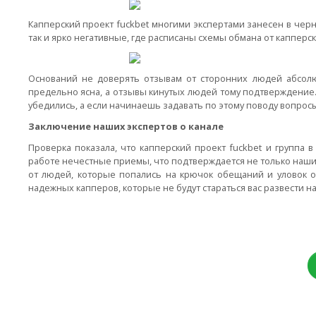
Капперский проект fuckbet многими экспертами занесен в черн
так и ярко негативные, где расписаны схемы обмана от капперск
Оснований не доверять отзывам от сторонних людей абсолют
предельно ясна, а отзывы кинутых людей тому подтверждение.
убедились, а если начинаешь задавать по этому поводу вопросы
Заключение наших экспертов о канале
Проверка показала, что капперский проект fuckbet и группа 
работе нечестные приемы, что подтверждается не только нашим
от людей, которые попались на крючок обещаний и уловок от
надежных капперов, которые не будут стараться вас развести на