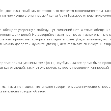
обещают 100% прибыль от ставок, что является мошенничеством. Так
начит чем лучше его капперский канал Aidyn Tussupov от рекламируемог
 обещает уверенную победу. Тут сомнений нет, а такие обещания
ижения своих целей. Не доверяйте таким прогнозам, так как опытные 
платных прогнозов, которые выглядят вполне убедительными, но 
м можно доверять. Думайте дважды, чем связываться с Aidyn Tussup
 дорогие призы (машины, телефоны, ноутбуки). За все время было про
в как от людей, так и от экспертов, которые проверяли капперский п
я мы так и не нашли, что вполне говорит о мошенничестве с про
казательства говорят об этом.