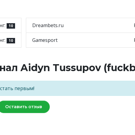
нг:
Dreambets.ru
10
нг:
Gamesport
10
ал Aidyn Tussupov (fuckb
 стать первым!
Оставить отзыв