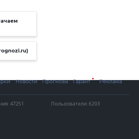
блачаем
ognozi.ru)
ерки
Новости
Прогнозы
Реклама
Гарант
ия: 47251
Пользователи: 6203