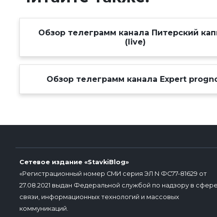
Обзор телеграмм канала Питерский ка
(live)
Обзор телеграмм канала Expert progn
Сетевое издание «StavkiBlog»
«Регистрационный номер СМИ серия ЭЛ N ФС77-81629 от
27.08.2021 выдан Федеральной службой по надзору в сфер
связи, информационных технологий и массовых
коммуникаций.