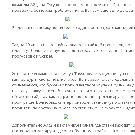
команды Айдына Тусупова попросту не получится. Вполне лог
проверить беттерам проблематично. Вот вам еще одно доказател
За день в статистику попал только один прогноз, хотя капперов 
Так, за 19 число было опубликовано на сайте 6 прогнозов, но в 
один. Тут больше не нужно слов, так как все очевидно. Стати
прогнозов от fuckbet.
Хотя на телеграмм канале Aidyn Tussupov ситуация не лучше,
каппер дурит своих подписчиков. Во-первых, ставка сделана 
сомневаемся, что букмекер принимал такие крупные суммы на да
на одну ставку совсем бездумно, только если каппер не пре
объективный, так как в группе постоянно рекламируется ре
проигрыше. Во-вторых, каппер приводит статистику по ставкам, н
посчитать по постам на канале, то статистике не сходится. Види
Дополнительно Айдын рекламирует канал, где ставки заходят 100
его же канал или друга, где они обманном зарабатывают на ставк