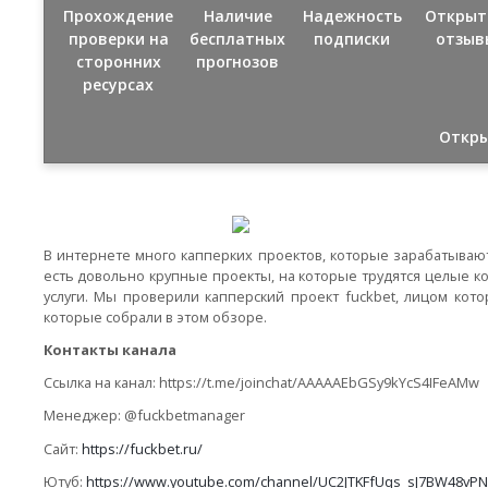
Прохождение
Наличие
Надежность
Открыт
проверки на
бесплатных
подписки
отзыв
сторонних
прогнозов
ресурсах
Откры
В интернете много капперких проектов, которые зарабатываю
есть довольно крупные проекты, на которые трудятся целые ко
услуги. Мы проверили капперский проект fuckbet, лицом кот
которые собрали в этом обзоре.
Контакты канала
Ссылка на канал: https://t.me/joinchat/AAAAAEbGSy9kYcS4IFeAMw
Менеджер: @fuckbetmanager
Сайт:
https://fuckbet.ru/
Ютуб:
https://www.youtube.com/channel/UC2JTKFfUqs_sJ7BW48vP