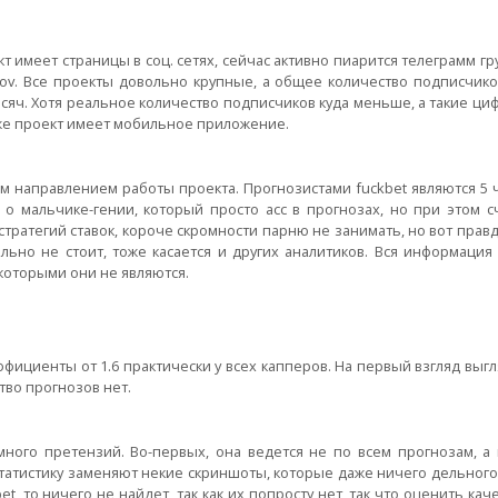
т имеет страницы в соц. сетях, сейчас активно пиарится телеграмм гр
pov. Все проекты довольно крупные, а общее количество подписчик
тысяч. Хотя реальное количество подписчиков куда меньше, а такие ц
акже проект имеет мобильное приложение.
м направлением работы проекта. Прогнозистами fuckbet являются 5 
 о мальчике-гении, который просто асс в прогнозах, но при этом сч
стратегий ставок, короче скромности парню не занимать, но вот правд
ильно не стоит, тоже касается и других аналитиков. Вся информация
 которыми они не являются.
ициенты от 1.6 практически у всех капперов. На первый взгляд выг
тво прогнозов нет.
много претензий. Во-первых, она ведется не по всем прогнозам, а 
статистику заменяют некие скриншоты, которые даже ничего дельного 
t, то ничего не найдет, так как их попросту нет, так что оценить кач