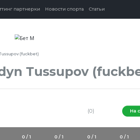
ттинг партнерки
Новости спорта
Статьи
Tussupov (fuckbet)
dyn Tussupov (fuckbe
дняя
нка
Оставить отзыв
(0)
На 
0 / 1
0 / 1
0 / 1
0 / 1