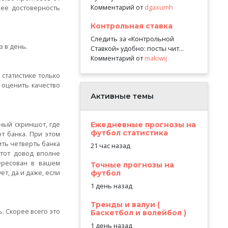
Комментарий от
dgaxumh
 ее достоверность
Контрольная ставка
Следить за «Контрольной
з в день.
Ставкой» удобно: посты чит...
Комментарий от
makiwij
 статистике только
ы оценить качество
Активные темы
ный скриншот, где
Ежедневные прогнозы на
футбол статистика
т банка. При этом
ить четверть банка
21 час назад
Этот довод вполне
тересован в вашем
Точные прогнозы на
т, да и даже, если
футбол
1 день назад
Тренды и валуи (
. Скорее всего это
Баскетбол и волейбол )
1 день назад