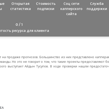
ые
Открытая
Стоимость
Соц сети
Служба
ы
статистика
подписки
капперского
поддержки
сайта
0 / 1
тость ресурса для клиента
т на продаже прогнозов. Большинство из них представлено каппера
манды. Но это не говорит о том, что такие проекты предоставляют 
орого выступает Айдын Тусупов. В ходе проверки нашли предостаточ
NEA