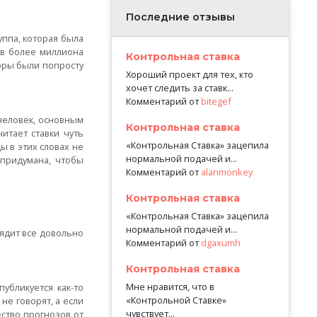
Последние отзывы
уппа, которая была
ов более миллиона
Контрольная ставка
ифры были попросту
Хороший проект для тех, кто
хочет следить за ставк...
Комментарий от
bitegef
человек, основным
Контрольная ставка
итает ставки чуть
«Контрольная Ставка» зацепила
ы в этих словах не
нормальной подачей и...
 придумана, чтобы
Комментарий от
alanmonkey
Контрольная ставка
«Контрольная Ставка» зацепила
нормальной подачей и...
лядит все довольно
Комментарий от
dgaxumh
Контрольная ставка
Мне нравится, что в
публикуется как-то
«Контрольной Ставке»
не говорят, а если
чувствует...
ество прогнозов от