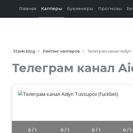
Главная
Капперы
Букмекеры
Прогнозы
Бе
Stavki.blog
Рейтинг капперов
Телеграм канал Aidyn 
Телеграм канал Ai
Сре
оце
0.0
/10
0 / 1
0 / 1
0 / 1
0 / 1