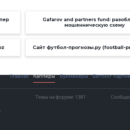
ппер
Gafarov and partners fund: разо
мошенническую схему
oz
Сайт футбол-прогнозы.ру (football-pr
Главная
Капперы
Букмекеры
Беттинг партн
Темы на форуме: 1381
Сообщен
е