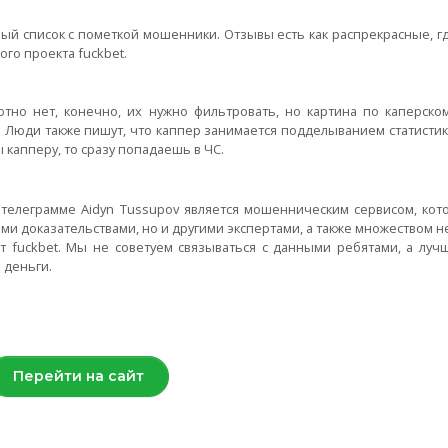
ый список с пометкой мошенники. Отзывы есть как распрекрасные, гд
ого проекта fuckbet.
но нет, конечно, их нужно фильтровать, но картина по каперском
 Люди также пишут, что каппер занимается подделыванием статистики
 капперу, то сразу попадаешь в ЧС.
в телеграмме Aidyn Tussupov является мошенническим сервисом, кот
и доказательствами, но и другими экспертами, а также множеством 
 fuckbet. Мы не советуем связываться с данными ребятами, а луч
 деньги.
Перейти на сайт