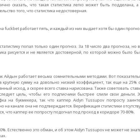
ично сказать, что такая статистика легко может быть подделана, а
ьство того, что статистика недостоверная.
на fuckbet работает пять, и каждый из них выдает хотя бы один прогно
статистику попал только один прогноз. За 18 число два прогноза, но в
стика рисуется и не является достоверной, по которой можно было б
 так Айдын работает весьма сомнительными методами. Вот показатель
на крупную сумму на довольно низкий коэффициент, так еще на 25% о
нный исход, а скорее всего ставка нарисована. Также советовать став
следует цель, чтобы его подписчики быстрее слили свои деньги. 
фка на букмекера, так что каппер Aidyn Tussupov попросту заин
о на канале она не подтверждается. Верификация статистики отсутствуе
тся, что каппер ее попросту подогнал под проход в коридоре 70-80%.
%. Естественно это обман, и об этом Aidyn Tussupov не может не знать
ах.