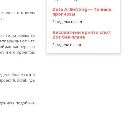
Zeta AI Betting — Точные
ие посты о многом
прогнозы
о.
1 неделю назад
Бесплатный крипто спот
 каппера являются
бот без плеча
капперы знают, что
2 недели назад
поймав каппера на
ov и его проектом
ведено более сотни
роект fuckbet, где
ведением подобных