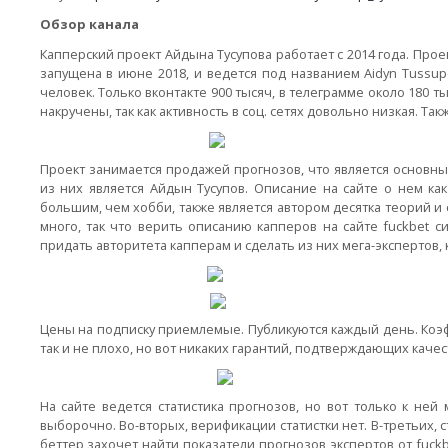
Обзор канала
Капперский проект Айдына Тусупова работает с 2014 года. Проек
запущена в июне 2018, и ведется под названием Aidyn Tussu
человек. Только вконтакте 900 тысяч, в телеграмме около 180 
накручены, так как активность в соц. сетях довольно низкая. Т
Проект занимается продажей прогнозов, что является основны
из них является Айдын Тусупов. Описание на сайте о нем как
большим, чем хобби, также является автором десятка теорий и 
много, так что верить описанию капперов на сайте fuckbet с
придать авторитета капперам и сделать из них мега-экспертов,
Цены на подписку приемлемые. Публикуются каждый день. Коэфф
так и не плохо, но вот никаких гарантий, подтверждающих качес
На сайте ведется статистика прогнозов, но вот только к ней 
выборочно. Во-вторых, верификации статистки нет. В-третьих, 
беттер захочет найти показатели прогнозов экспертов от fuckbe