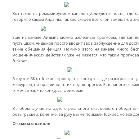
Вот такие на рекламируемом канале публикуются посты, где 
говорят о самом Айдыны, так как, скорее всего, он замешан, а з
Еще на канале Айдына можно железные прогнозы, где каппер
пустышкой. Айдынов просто вводит вас в заблуждение для дост
такие обещания фикция. Помимо этого на канале много бес
мошеннических действиях уже не кажется, что таким прогноза
fuckbet.
В группе ВК от fuckbet проводятся конкурсы, где разыгрывают
конкурсов, но правдивость их под вопросом. Есть много отзыво
отмечается, что конкурсы фейковые.
В любом случае ни одного реального счастливого победител
розыгрышей, конечно, за руку мы не поймали fuckbet, но все до
Отзывы о канале