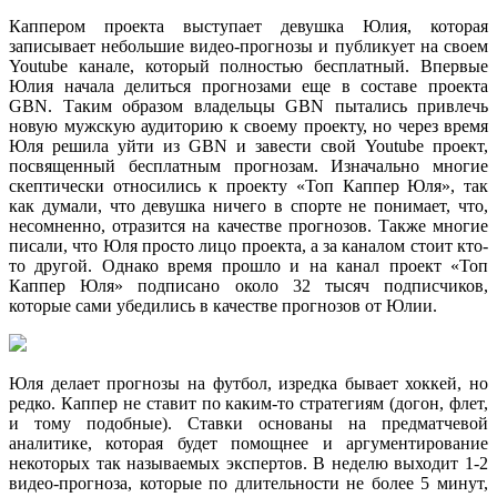
Каппером проекта выступает девушка Юлия, которая
записывает небольшие видео-прогнозы и публикует на своем
Youtube канале, который полностью бесплатный. Впервые
Юлия начала делиться прогнозами еще в составе проекта
GBN. Таким образом владельцы GBN пытались привлечь
новую мужскую аудиторию к своему проекту, но через время
Юля решила уйти из GBN и завести свой Youtube проект,
посвященный бесплатным прогнозам. Изначально многие
скептически относились к проекту «Топ Каппер Юля», так
как думали, что девушка ничего в спорте не понимает, что,
несомненно, отразится на качестве прогнозов. Также многие
писали, что Юля просто лицо проекта, а за каналом стоит кто-
то другой. Однако время прошло и на канал проект «Топ
Каппер Юля» подписано около 32 тысяч подписчиков,
которые сами убедились в качестве прогнозов от Юлии.
Юля делает прогнозы на футбол, изредка бывает хоккей, но
редко. Каппер не ставит по каким-то стратегиям (догон, флет,
и тому подобные). Ставки основаны на предматчевой
аналитике, которая будет помощнее и аргументирование
некоторых так называемых экспертов. В неделю выходит 1-2
видео-прогноза, которые по длительности не более 5 минут,