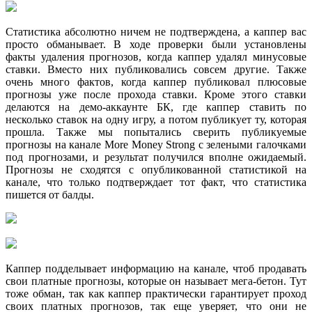
Статистика абсолютно ничем не подтверждена, а каппер вас
просто обманывает. В ходе проверки были установлены
факты удаления прогнозов, когда каппер удалял минусовые
ставки. Вместо них публиковались совсем другие. Также
очень много фактов, когда каппер публиковал плюсовые
прогнозы уже после прохода ставки. Кроме этого ставки
делаются на демо-аккаунте БК, где каппер ставить по
несколько ставок на одну игру, а потом публикует ту, которая
прошла. Также мы попытались сверить публикуемые
прогнозы на канале More Money Strong с зелеными галочками
под прогнозами, и результат получился вполне ожидаемый.
Прогнозы не сходятся с опубликованной статистикой на
канале, что только подтверждает тот факт, что статистика
пишется от балды.
Каппер подделывает информацию на канале, чтоб продавать
свои платные прогнозы, которые он называет мега-бетон. Тут
тоже обман, так как каппер практически гарантирует проход
своих платных прогнозов, так еще уверяет, что они не