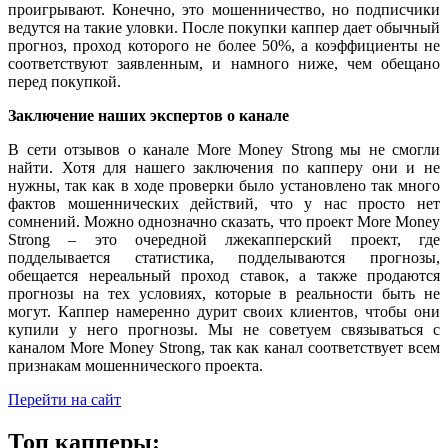
проигрывают. Конечно, это мошенничество, но подписчики
ведутся на такие уловки. После покупки каппер дает обычный
прогноз, проход которого не более 50%, а коэффициенты не
соответствуют заявленным, и намного ниже, чем обещано
перед покупкой.
Заключение наших экспертов о канале
В сети отзывов о канале More Money Strong мы не смогли
найти. Хотя для нашего заключения по капперу они и не
нужны, так как в ходе проверки было установлено так много
фактов мошеннических действий, что у нас просто нет
сомнений. Можно однозначно сказать, что проект More Money
Strong – это очередной лжекапперский проект, где
подделывается статистика, подделываются прогнозы,
обещается нереальный проход ставок, а также продаются
прогнозы на тех условиях, которые в реальности быть не
могут. Каппер намеренно дурит своих клиентов, чтобы они
купили у него прогнозы. Мы не советуем связываться с
каналом More Money Strong, так как канал соответствует всем
признакам мошеннического проекта.
Перейти на сайт
Топ капперы: