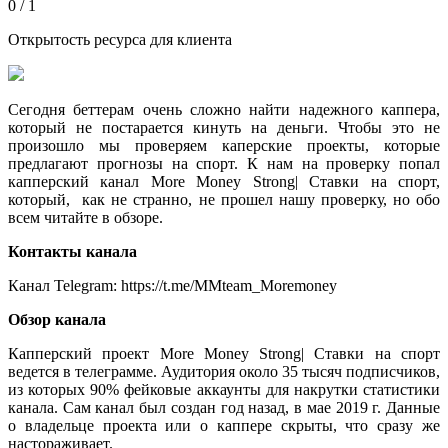
0 / 1
Открытость ресурса для клиента
Сегодня беттерам очень сложно найти надежного каппера,
который не постарается кинуть на деньги. Чтобы это не
произошло мы проверяем каперские проекты, которые
предлагают прогнозы на спорт. К нам на проверку попал
капперский канал More Money Strong| Ставки на спорт,
который, как не странно, не прошел нашу проверку, но обо
всем читайте в обзоре.
Контакты канала
Канал Telegram: https://t.me/MMteam_Moremoney
Обзор канала
Капперский проект More Money Strong| Ставки на спорт
ведется в телеграмме. Аудитория около 35 тысяч подписчиков,
из которых 90% фейковые аккаунты для накрутки статистики
канала. Сам канал был создан год назад, в мае 2019 г. Данные
о владельце проекта или о каппере скрыты, что сразу же
настораживает.