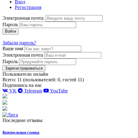
Вход
Регистрация
Электронная почта:
Пароль
Войти
Забыли пароль?
Ваше имя
Электронная почта
Пароль
Зарегистрироваться
Пользователи онлайн
Всего: 11 (пользователей: 0, гостей 11)
Подпишись на нас
VK
Telegram
YouTube
Последние отзывы
Контрольная ставка