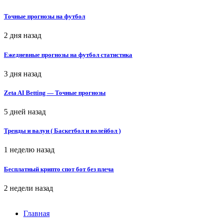
Точные прогнозы на футбол
2 дня назад
Ежедневные прогнозы на футбол статистика
3 дня назад
Zeta AI Betting — Точные прогнозы
5 дней назад
Тренды и валуи ( Баскетбол и волейбол )
1 неделю назад
Бесплатный крипто спот бот без плеча
2 недели назад
Главная