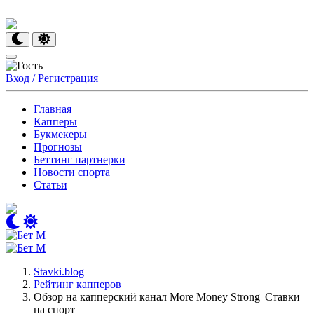
Вход / Регистрация
Главная
Капперы
Букмекеры
Прогнозы
Беттинг партнерки
Новости спорта
Статьи
Stavki.blog
Рейтинг капперов
Обзор на капперский канал More Money Strong| Ставки
на спорт