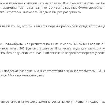
орый известен с незапамятных времен. Все букмекеры успешно бо
им лимиты. Так что на практике, если вы не партнер букмекерской кон
акой стратегии, иначе все БК давно бы уже разорились.
навязать то, что он является первый российский фонд, который д
е, Великобритания с регистрационным номером 12276300. Создана 23 
нторы всего 200 фунтов стерлингов. В качестве вида деятельности у
екс РФ без получения специальной лицензии запрещает передачу дене
ры подлежат разрешению в соответствии с законодательством РФ, но
суд в РФ не примет ваше дело.
анкротами, и такие дела законно вести не могут. Решения судов на