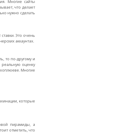
рия. Многие сайты
зывает, что делает
лько нужно сделать
 ставки. Это очень
нерских аккаунтах.
ь, то по-другому и
о реальную оценку
Сухоплюеве. Многие
ахинации, которые
овой пирамиды, а
тоит отметить, что