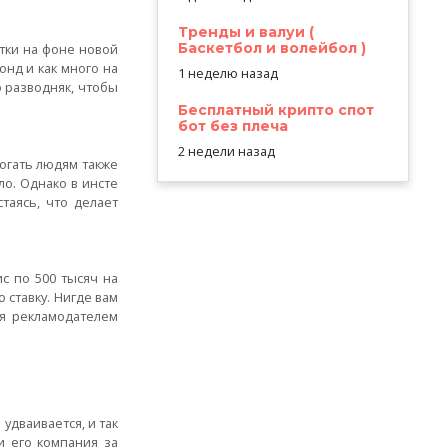
Тренды и валуи (
Баскетбол и волейбол )
отки на фоне новой
онд и как много на
1 неделю назад
о разводняк, чтобы
Бесплатный крипто спот
бот без плеча
2 недели назад
могать людям также
ло. Однако в инсте
стаясь, что делает
ис по 500 тысяч на
 ставку. Нигде вам
ся рекламодателем
удваивается, и так
и его компания за