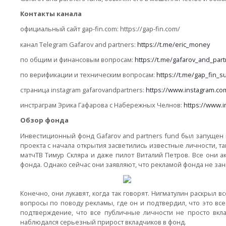
Контакты канала
официальный сайт gap-fin.com: https://gap-fin.com/
канал Telegram Gafarov and partners:
https://t.me/eric_money
по общим и финансовым вопросам:
https://t.me/gafarov_and_par
по верификации и техническим вопросам:
https://t.me/gap_fin_s
страница instagram gafarovandpartners:
https://www.instagram.co
инстраграм Эрика Гафарова с Набережных Челнов:
https://www.i
Обзор фонда
Инвестиционный фонд Gafarov and partners fund был запущен 
проекта с начала открытия засветились известные личности, т
матчТВ Тимур Скляра и даже пилот Виталий Петров. Все они а
фонда. Однако сейчас они заявляют, что рекламой фонда не зан
Конечно, они лукавят, когда так говорят. Нигматулин раскрыл в
вопросы по поводу рекламы, где он и подтвердил, что это все
подтверждение, что все публичные личности не просто вкла
наблюдался серьезный прирост вкладчиков в фонд.