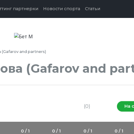
ттинг партнерки
Новости спорта
Статьи
Gafarov and partners)
ва (Gafarov and part
Средняя
оценка
Оставить отзыв
(0)
На 
0 / 1
0 / 1
0 / 1
0 / 1