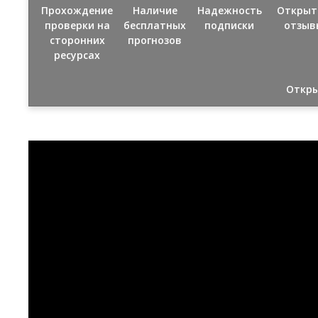
Прохождение
Наличие
Надежность
Открыт
проверки на
бесплатных
подписки
отзыв
сторонних
прогнозов
ресурсах
Откры