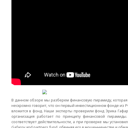
В данном обзоре мы разберем финансовую пирамиду, которая н
нескромно говорит, что он первый инвестиционном фонде из РФ
вложится в фонд. Наши эксперты проверили фонд Эрика Гафаров
организация работает по принципу финансовой пирамиды
соответствует действительности, а при проверке мы установи
Gafarov and partners fund, обвиняя его в мошенничестве и обма