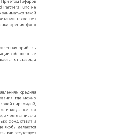
. При этом Гафаров
 Partners Fund не
о заниматься такой
ритании также нет
очки зрения фонд
аявленная прибыль
зации собственные
ается от ставок, а
аявлениям средняя
ования, где можно
нсовой пирамидой,
к, и когда все это
е, о чем мы писали
лько фонд ставит и
где якобы делаются
ак как отсутствует