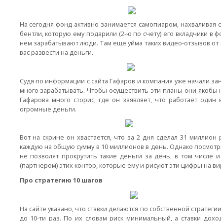
На сегодня фонд активно занимается самопиаром, нахваливая с
бентли, которую ему подарили (2-ю по счету) его вкладчики в 
нем зарабатывают люди. Там еще уйма таких видео-отзывов от 
вас развести на деньги.
Судя по информации с сайта Гафаров и компания уже начали за
много зарабатывать. Чтобы осуществить эти планы они якобы н
Гафарова много сторис, где он заявляет, что работает один в
огромные деньги.
Вот на скрине он хвастается, что за 2 дня сделал 31 миллион 
каждую на общую сумму в 10 миллионов в день. Однако посмотрит
не позволят прокрутить такие деньги за день, в том числе и
(партнером) этих контор, которые ему и рисуют эти цифры на ви
Про стратегию 10 шагов
На сайте указано, что ставки делаются по собственной стратегии
до 10-ти раз. По их словам риск минимальный, а ставки дохо