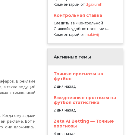
Комментарий от
dgaxumh
Контрольная ставка
Следить за «Контрольной
Ставкой» удобно: посты чит...
Комментарий от
makiwij
Активные темы
Точные прогнозы на
футбол
афаров. В рекламе
2 дня назад
а, а также ведущий
лках с символикой
Ежедневные прогнозы на
футбол статистика
2 дня назад
. Когда ему задали
Zeta AI Betting — Точные
оей рекламе. Вот и
прогнозы
то они вложились,
4 дня назад