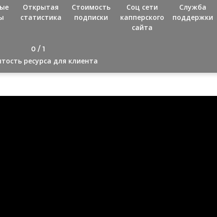
ые
Открытая
Стоимость
Соц сети
Служба
ы
статистика
подписки
капперского
поддержки
сайта
0 / 1
тость ресурса для клиента