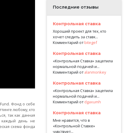
Последние отзывы
Контрольная ставка
Хороший проект для тех, кто
хочет следить за ставк...
Комментарий от
bitegef
Контрольная ставка
«Контрольная Ставка» зацепила
нормальной подачей и...
Комментарий от
alanmonkey
Контрольная ставка
«Контрольная Ставка» зацепила
нормальной подачей и...
Комментарий от
dgaxumh
Fund. Фонд о себе
ттинге любому, кто
Контрольная ставка
ся, так как данная
Мне нравится, что в
х каждый день не
«Контрольной Ставке»
еская схема фонда
чувствует...