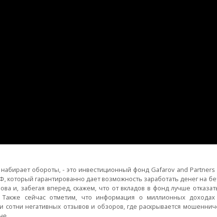
абирает обороты, - это инвестиционный фонд Gafarov and Partners 
, который гарантированно дает возможность заработать денег на бе
а и, забегая вперед, скажем, что от вкладов в фонд лучше отказать
. Также сейчас отметим, что информация о миллионных дохода
ли сотни негативных отзывов и обзоров, где раскрывается мошеннич
не.