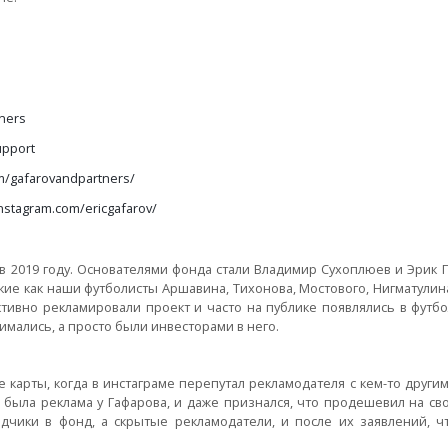
tners
upport
m/gafarovandpartners/
nstagram.com/ericgafarov/
в 2019 году. Основателями фонда стали Владимир Сухоплюев и Эрик Г
акие как наши футболисты Аршавина, Тихонова, Мостового, Нигматулин
ктивно рекламировали проект и часто на публике появлялись в футбо
имались, а просто были инвесторами в него.
се карты, когда в инстаграме перепутал рекламодателя с кем-то другим
 была реклама у Гафарова, и даже признался, что продешевил на св
дчики в фонд, а скрытые рекламодатели, и после их заявлений, ч