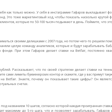
ебя как только можно. У себя в инстаграмме Гафаров выкладывает ф
фонд. Это тоже маркетинговый ход, чтобы показать насколько крутой ф
клиентов, которые по 50-100 тысяч подымают в день. Поймите, что эт
ниматься своими делишками с 2007 года, но потом чего-то решили по
аняли целую команду аналитиков, которые и будут зарабатывать баб
 фонде. При этом Гафаров делает ставки на Betfair, постоянно хва
рублей. Рассказывает, что по своей стратегии делает ставки на тенн
е сами лимиты букмекерских контор и скажите, где у вас примут такую
 на Betfair. Знаете, почему он показывает такие цифры? Он являет
ртуальных счетах.
 под названием 10 шагов, согласно которой каждая проигранная ставка 
дят максимум до 5-го шага, что и позволяет зарабатывать. Гафаров 