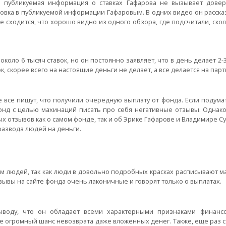
к, публикуемая информация о ставках Гафарова не вызывает дове
овка в публикуемой информации Гафаровым. В одних видео он расска
 не сходится, что хорошо видно из одного обзора, где подсчитали, ско
коло 6 тысяч ставок, но он постоянно заявляет, что в день делает 2-3
к, скорее всего на настоящие деньги не делает, а все делается на парт
е все пишут, что получили очередную выплату от фонда. Если подумат
фонд с целью махинаций писать про себя негативные отзывы. Однак
ых отзывов как о самом фонде, так и об Эрике Гафарове и Владимире 
развода людей на деньги.
м людей, так как люди в довольно подробных красках расписывают м
зывы на сайте фонда очень лаконичные и говорят только о выплатах.
ыводу, что он обладает всеми характерными признаками финанс
ве огромный шанс невозврата даже вложенных денег. Также, еще раз с