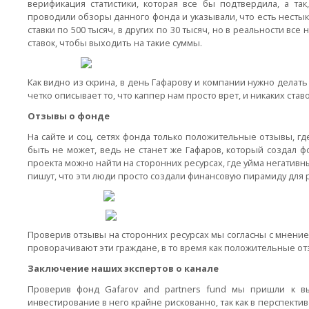
верификация статистики, которая все бы подтвердила, а та
проводили обзоры данного фонда и указывали, что есть нестык
ставки по 500 тысяч, в других по 30 тысяч, но в реальности все
ставок, чтобы выходить на такие суммы.
Как видно из скрина, в день Гафарову и компании нужно делать о
четко описывает то, что каппер нам просто врет, и никаких ставо
Отзывы о фонде
На сайте и соц. сетях фонда только положительные отзывы, гд
быть не может, ведь не станет же Гафаров, который создал 
проекта можно найти на сторонних ресурсах, где уйма негативн
пишут, что эти люди просто создали финансовую пирамиду для 
Проверив отзывы на сторонних ресурсах мы согласны с мнение
проворачивают эти граждане, в то время как положительные от
Заключение наших экспертов о канале
Проверив фонд Gafarov and partners fund мы пришли к в
инвестирование в него крайне рискованно, так как в перспекти