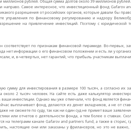
тки миллионов рублей. Общая сумма долгов около 39 миллионов рублей
 и направо. Самое интересное, что инвестиционный фонд Gafarov and
икакого разрешения от российских органов, которые давали бы прав
йте управления по финансовому регулированию и надзору Великоб
разрешение на привлечение инвестиций. Поэтому с юридической т
 он соответствует по признакам финансовой пирамиде. Во-первых, з
нда нет информации о его финансовом положении и есть ли у органи
сали, и, в-четвертых, нет гарантий, что прибыль участникам выплачив
ую сумму для инвестирования в размере 100 тысяч, а согласно их з
а около 2 тысяч человек. На сайте есть даже калькулятор инвестир
ь ваши инвестиции. Однако мы уже отмечали, что фонд является фина
йчас выплачивает фонд, делаются из денег вкладчиков, а не от ставо
даже не сможете по суду, так как ни один суд не примет ваше заявлени
стики или отчетов о деятельности фонда, а тем более о ставках. Ско
 на телеграмм канале Gafarov and partners fund, а также в сторис, 
ть, настоящие они или заказаны у фрилансеров, но это не важно, т