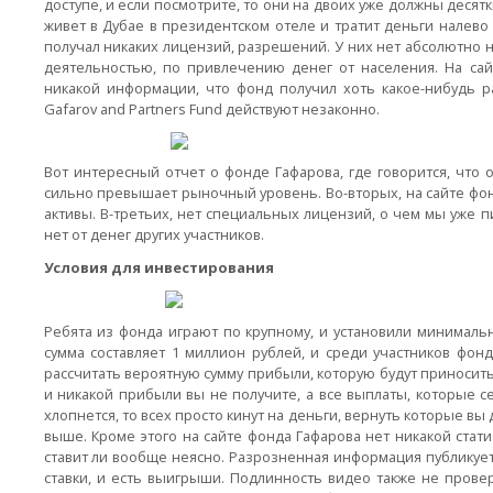
доступе, и если посмотрите, то они на двоих уже должны деся
живет в Дубае в президентском отеле и тратит деньги налево
получал никаких лицензий, разрешений. У них нет абсолютно н
деятельностью, по привлечению денег от населения. На са
никакой информации, что фонд получил хоть какое-нибудь 
Gafarov and Partners Fund действуют незаконно.
Вот интересный отчет о фонде Гафарова, где говорится, что
сильно превышает рыночный уровень. Во-вторых, на сайте фо
активы. В-третьих, нет специальных лицензий, о чем мы уже пи
нет от денег других участников.
Условия для инвестирования
Ребята из фонда играют по крупному, и установили минимальн
сумма составляет 1 миллион рублей, и среди участников фонд
рассчитать вероятную сумму прибыли, которую будут приносит
и никакой прибыли вы не получите, а все выплаты, которые се
хлопнется, то всех просто кинут на деньги, вернуть которые вы 
выше. Кроме этого на сайте фонда Гафарова нет никакой стати
ставит ли вообще неясно. Разрозненная информация публикуется
ставки, и есть выигрыши. Подлинность видео также не провери