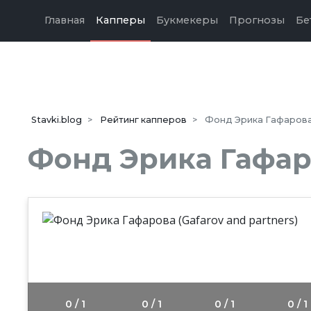
Главная
Капперы
Букмекеры
Прогнозы
Бе
Stavki.blog
Рейтинг капперов
Фонд Эрика Гафарова (
Фонд Эрика Гафаро
0.0
/10
0 / 1
0 / 1
0 / 1
0 / 1