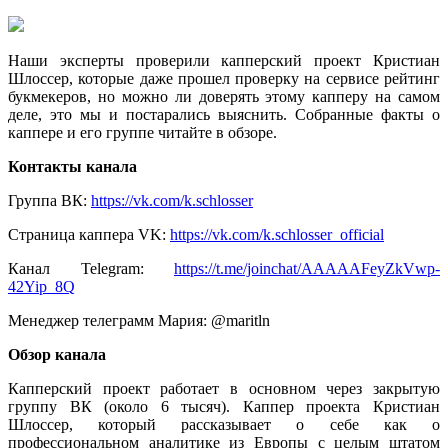
Наши эксперты проверили капперский проект Кристиан
Шлоссер, которые даже прошел проверку на сервисе рейтинг
букмекеров, но можно ли доверять этому капперу на самом
деле, это мы и постарались выяснить. Собранные факты о
каппере и его группе читайте в обзоре.
Контакты канала
Группа ВК:
https://vk.com/k.schlosser
Страница каппера VK:
https://vk.com/k.schlosser_official
Канал Telegram:
https://t.me/joinchat/AAAAAFeyZkVwp-
42Yip_8Q
Менеджер телеграмм Мария: @maritln
Обзор канала
Капперский проект работает в основном через закрытую
группу ВК (около 6 тысяч). Каппер проекта Кристиан
Шлоссер, который рассказывает о себе как о
профессиональном аналитике из Европы с целым штатом