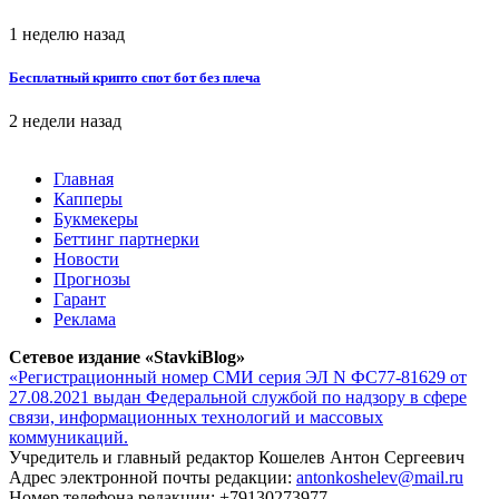
1 неделю назад
Бесплатный крипто спот бот без плеча
2 недели назад
Главная
Капперы
Букмекеры
Беттинг партнерки
Новости
Прогнозы
Гарант
Реклама
Сетевое издание «StavkiBlog»
«Регистрационный номер СМИ серия ЭЛ N ФС77-81629 от
27.08.2021 выдан Федеральной службой по надзору в сфере
связи, информационных технологий и массовых
коммуникаций.
Учредитель и главный редактор Кошелев Антон Сергеевич
Адрес электронной почты редакции:
antonkoshelev@mail.ru
Номер телефона редакции: +79130273977