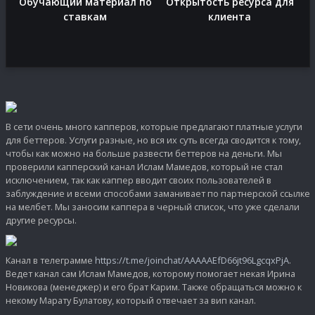
Обучающий материал по
Открытость ресурса для
ставкам
клиента
В сети очень много капперов, которые предлагают платные услуги
для беттеров. Услуги разные, но вся их суть всегда сводится к тому,
чтобы как можно на больше развести беттеров на деньги. Мы
проверили капперский канал Ислам Мамедов, который не стал
исключением, так как каппер вводит своих пользователей в
заблуждение и всеми способами заманивает по партнерской ссылке
на мелбет. Мы заносим каппера в черный список, что уже сделали
другие ресурсы.
Канал в телеграмме
https://t.me/joinchat/AAAAAEfD66jt96LgcqxPjA
.
Ведет канал сам Ислам Мамедов, которому помогает некая Ирина
Новикова (менеджер) и его брат Карим. Также обращаться можно к
некому Марату Булатову, который отвечает за вип канал.