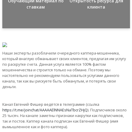
Обучающий материал по
Открытость ресурса для
ставкам
клиента
Наши эксперты разоблачили очередного каппера-мошенника,
который внаглую обманывает своих клиентов, предлагая им услугу
по раскрутке счета. Данная услуга является 100% фактом
мошенничества и строится только на обмане. Поэтому мы
настоятельно не рекомендуем пользоваться услугами данного
канала, так как вы рискуете быть обманутым, и потерять свои
деньги.
Канал Евгений Фишер ведётся в телеграмме (ссылка
https://t.me/joinchat/AAAAAElNNAEsNaTbcrZHjQ
). Подписчиков около
25 тысяч. На канале заметны признаки накрутки как подписчиков,
так и постов. Каппер канала подписан как Евгений Фишер (имя
вымышленное как и фото каппера).