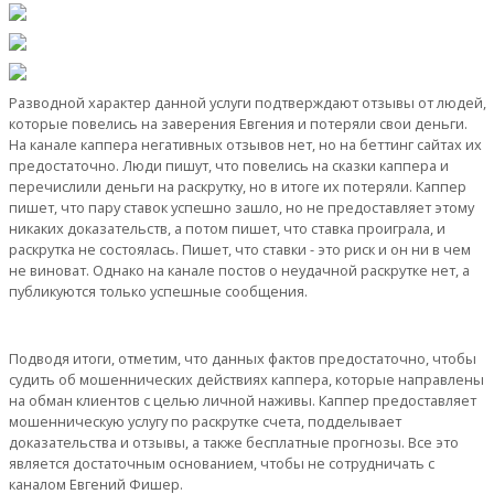
Разводной характер данной услуги подтверждают отзывы от людей,
которые повелись на заверения Евгения и потеряли свои деньги.
На канале каппера негативных отзывов нет, но на беттинг сайтах их
предостаточно. Люди пишут, что повелись на сказки каппера и
перечислили деньги на раскрутку, но в итоге их потеряли. Каппер
пишет, что пару ставок успешно зашло, но не предоставляет этому
никаких доказательств, а потом пишет, что ставка проиграла, и
раскрутка не состоялась. Пишет, что ставки - это риск и он ни в чем
не виноват. Однако на канале постов о неудачной раскрутке нет, а
публикуются только успешные сообщения.
Подводя итоги, отметим, что данных фактов предостаточно, чтобы
судить об мошеннических действиях каппера, которые направлены
на обман клиентов с целью личной наживы. Каппер предоставляет
мошенническую услугу по раскрутке счета, подделывает
доказательства и отзывы, а также бесплатные прогнозы. Все это
является достаточным основанием, чтобы не сотрудничать с
каналом Евгений Фишер.