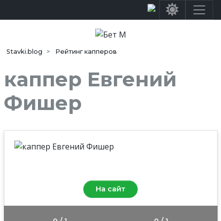
Stavki.blog
Рейтинг капперов
каппер Евгений
Фишер
Средняя оценка
0.0
/10
На сайт
0 / 1
0 / 1