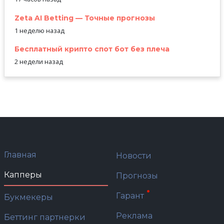
Zeta AI Betting — Точные прогнозы
1 неделю назад
Бесплатный крипто спот бот без плеча
2 недели назад
Главная
Новости
Капперы
Прогнозы
Гарант
Букмекеры
Реклама
Беттинг партнерки