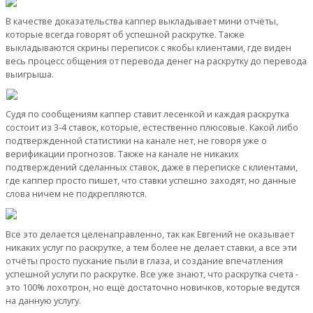
В качестве доказательства каппер выкладывает мини отчёты,
которые всегда говорят об успешной раскрутке. Также
выкладываются скрины переписок с якобы клиентами, где виден
весь процесс общения от перевода денег на раскрутку до перевода
выигрыша.
Судя по сообщениям каппер ставит лесенкой и каждая раскрутка
состоит из 3-4 ставок, которые, естественно плюсовые. Какой либо
подтвержденной статистики на канале нет, не говоря уже о
верификации прогнозов. Также на канале не никаких
подтверждений сделанных ставок, даже в переписке с клиентами,
где каппер просто пишет, что ставки успешно заходят, но данные
слова ничем не подкрепляются.
Все это делается целенаправленно, так как Евгений не оказывает
никаких услуг по раскрутке, а тем более не делает ставки, а все эти
отчёты просто пускание пыли в глаза, и создание впечатления
успешной услуги по раскрутке. Все уже знают, что раскрутка счета -
это 100% лохотрон, но ещё достаточно новичков, которые ведутся
на данную услугу.