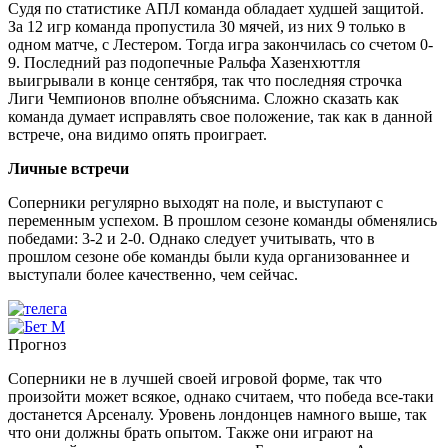
Судя по статистике АПЛ команда обладает худшей защитой.
За 12 игр команда пропустила 30 мячей, из них 9 только в
одном матче, с Лестером. Тогда игра закончилась со счетом 0-
9. Последний раз подопечные Ральфа Хазенхюттля
выигрывали в конце сентября, так что последняя строчка
Лиги Чемпионов вполне объяснима. Сложно сказать как
команда думает исправлять свое положение, так как в данной
встрече, она видимо опять проиграет.
Личные встречи
Соперники регулярно выходят на поле, и выступают с
переменным успехом. В прошлом сезоне команды обменялись
победами: 3-2 и 2-0. Однако следует учитывать, что в
прошлом сезоне обе команды были куда организованнее и
выступали более качественно, чем сейчас.
Прогноз
Соперники не в лучшей своей игровой форме, так что
произойти может всякое, однако считаем, что победа все-таки
достанется Арсеналу. Уровень лондонцев намного выше, так
что они должны брать опытом. Также они играют на