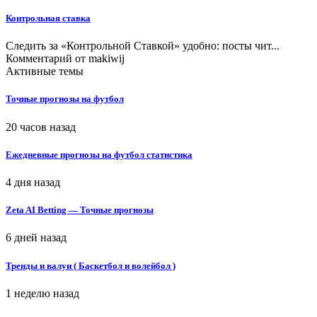
Контрольная ставка
Следить за «Контрольной Ставкой» удобно: посты чит...
Комментарий от
makiwij
Активные темы
Точные прогнозы на футбол
20 часов назад
Ежедневные прогнозы на футбол статистика
4 дня назад
Zeta AI Betting — Точные прогнозы
6 дней назад
Тренды и валуи ( Баскетбол и волейбол )
1 неделю назад