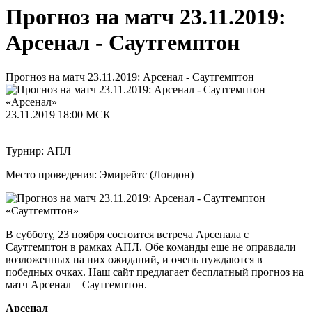
Прогноз на матч 23.11.2019:
Арсенал - Саутгемптон
Прогноз на матч 23.11.2019: Арсенал - Саутгемптон
«Арсенал»
23.11.2019
18:00 МСК
Турнир: АПЛ
Место проведения: Эмирейтс (Лондон)
«Саутгемптон»
В субботу, 23 ноября состоится встреча Арсенала с
Саутгемптон в рамках АПЛ. Обе команды еще не оправдали
возложенных на них ожиданий, и очень нуждаются в
победных очках. Наш сайт предлагает бесплатный прогноз на
матч Арсенал – Саутгемптон.
Арсенал