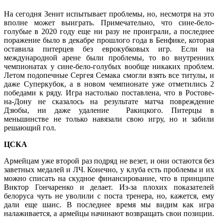
На сегодня Зенит испытывает проблемы, но, несмотря на это
вполне может выиграть. Примечательно, что сине-бело-
голубые в 2020 году еще ни разу не проиграли, а последнее
поражение было в декабре прошлого года в Бенфике, которая
оставила питерцев без еврокубковых игр. Если на
международной арене были проблемы, то во внутренних
чемпионатах у сине-бело-голубых вообще никаких проблем.
Летом подопечные Сергея Семака смогли взять все титулы, и
даже Суперкубок, а в новом чемпионате уже отметились 2
победами к ряду. Игра настолько поставлена, что в Ростове-
на-Дону не сказалось на результате матча повреждение
Дзюбы, ни даже удаление Ракицкого. Питерцы в
меньшинстве не только навязали свою игру, но и забили
решающий гол.
ЦСКА
Армейцам уже второй раз подряд не везет, и они остаются без
заветных медалей и ЛЧ. Конечно, у клуба есть проблемы и их
можно списать на скудное финансирование, что в принципе
Виктор Гончаренко и делает. Из-за плохих показателей
белоруса чуть не уволили с поста тренера, но, кажется, ему
дали еще шанс. В последнее время мы видим как игра
налаживается, а армейцы начинают возвращать свои позиции.