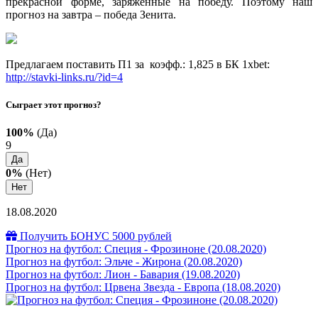
прекрасной форме, заряженные на победу. Поэтому наш
прогноз на завтра – победа Зенита.
Предлагаем поставить П1 за коэфф.: 1,825 в БК 1xbet:
http://stavki-links.ru/?id=4
Сыграет этот прогноз?
100%
(Да)
9
Да
0%
(Нет)
Нет
18.08.2020
Получить БОНУС 5000 рублей
Прогноз на футбол: Специя - Фрозиноне (20.08.2020)
Прогноз на футбол: Эльче - Жирона (20.08.2020)
Прогноз на футбол: Лион - Бавария (19.08.2020)
Прогноз на футбол: Црвена Звезда - Европа (18.08.2020)