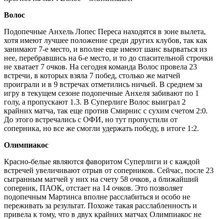
Волос
Подопечные Анхель Лопес Переса находятся в зоне вылета,
хотя имеют лучшее положение среди других клубов, так как
занимают 7-е место, и вполне еще имеют шанс вырваться из
нее, перебравшись на 6-е место, и то до спасительной строчки
не хватает 7 очков. На сегодня команда Волос провела 23
встречи, в которых взяла 7 побед, столько же матчей
проиграли и в 9 встречах отметились ничьей. В среднем за
игру в текущем сезоне подопечные Анхеля забивают по 1
голу, а пропускают 1.3. В Суперлиге Волос выиграл 2
крайних матча, так еще против Смирнис с сухим счетом 2:0.
До этого встречались с ОФИ, но тут пропустили от
соперника, но все же смогли удержать победу, в итоге 1:2.
Олимпиакос
Красно-белые являются фаворитом Суперлиги и с каждой
встречей увеличивают отрыв от соперников. Сейчас, после 23
сыгранным матчей у них на счету 58 очков, а ближайший
соперник, ПАОК, отстает на 14 очков. Это позволяет
подопечным Мартинса вполне расслабиться и особо не
переживать за результат. Похоже такая расслабленность и
привела к тому, что в двух крайних матчах Олимпиакос не