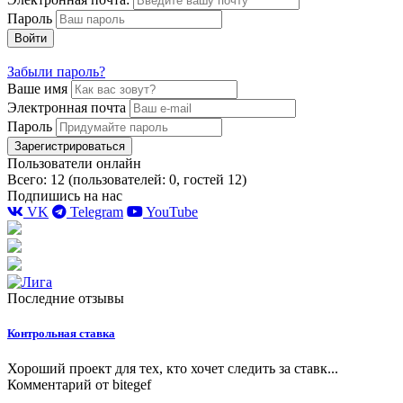
Пароль
Войти
Забыли пароль?
Ваше имя
Электронная почта
Пароль
Зарегистрироваться
Пользователи онлайн
Всего: 12 (пользователей: 0, гостей 12)
Подпишись на нас
VK
Telegram
YouTube
Последние отзывы
Контрольная ставка
Хороший проект для тех, кто хочет следить за ставк...
Комментарий от
bitegef