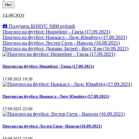
Нет
14.09.2021
Получить БОНУС 5000 рублей
Прогноз на футбол: Нюрнберг - Ганза (17.09.2021)
Прогноз на футбол: Ньюкасл - Лидс Юнайтед (17.09.2021)
Прогноз на футбол: Лестер Сити - Наполи (16.09.2021)
Прогноз на футбол: Динамо Загреб - Вест Хэм (16.09.2021)
Прогноз на футбол: Нюрнберг - Ганза (17.09.2021)
17.09.2021 19:30
Прогноз на футбол: Ньюкасл - Лидс Юнайтед (17.09.2021)
17.09.2021 22:00
Прогноз на футбол: Лестер Сити - Наполи (16.09.2021)
16.09.2021 22:00