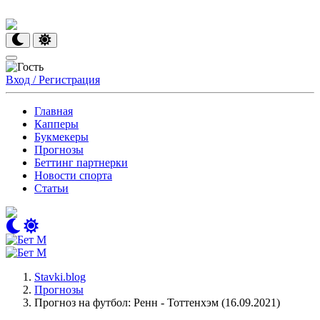
Вход / Регистрация
Главная
Капперы
Букмекеры
Прогнозы
Беттинг партнерки
Новости спорта
Статьи
Stavki.blog
Прогнозы
Прогноз на футбол: Ренн - Тоттенхэм (16.09.2021)