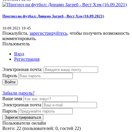
Прогноз на футбол: Динамо Загреб - Вест Хэм (16.09.2021)
16.09.2021 19:45
Пожалуйста,
зарегистрируйтесь
, чтобы получить возможность
комментировать.
Пользователь
Вход
Регистрация
Электронная почта:
Пароль
Войти
Забыли пароль?
Ваше имя
Электронная почта
Пароль
Зарегистрироваться
Пользователи онлайн
Всего: 22 (пользователей: 0, гостей 22)