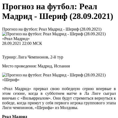
Прогноз на футбол: Реал
Мадрид - Шериф (28.09.2021)
Прогноз на футбол: Реал Мадрид - Шериф (28.09.2021)
«Реал Мадрид»
28.09.2021
22:00 МСК
Турнир: Лига Чемпионов, 2-й тур
Место проведения: Мадрид, Испания
«Шериф»
«Реал Мадрид» прервал свою победную серию впервые в
этом сезоне, когда в субботнем матче в Ла Лиге сыграл
вничью с «Вильярреалом». Они будут стремиться вернуться к
победе, когда примут у себя первого игрока группового этапа
Лиги чемпионов, «Шерифа» из Молдовы.
Реал Мадрид