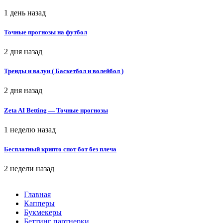
1 день назад
Точные прогнозы на футбол
2 дня назад
Тренды и валуи ( Баскетбол и волейбол )
2 дня назад
Zeta AI Betting — Точные прогнозы
1 неделю назад
Бесплатный крипто спот бот без плеча
2 недели назад
Главная
Капперы
Букмекеры
Беттинг партнерки