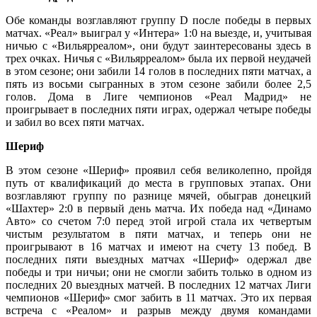
Обе команды возглавляют группу D после победы в первых
матчах. «Реал» выиграл у «Интера» 1:0 на выезде, и, учитывая
ничью с «Вильярреалом», они будут заинтересованы здесь в
трех очках. Ничья с «Вильярреалом» была их первой неудачей
в этом сезоне; они забили 14 голов в последних пяти матчах, а
пять из восьми сыгранных в этом сезоне забили более 2,5
голов. Дома в Лиге чемпионов «Реал Мадрид» не
проигрывает в последних пяти играх, одержал четыре победы
и забил во всех пяти матчах.
Шериф
В этом сезоне «Шериф» проявил себя великолепно, пройдя
путь от квалификаций до места в групповых этапах. Они
возглавляют группу по разнице мячей, обыграв донецкий
«Шахтер» 2:0 в первый день матча. Их победа над «Динамо
Авто» со счетом 7:0 перед этой игрой стала их четвертым
чистым результатом в пяти матчах, и теперь они не
проигрывают в 16 матчах и имеют на счету 13 побед. В
последних пяти выездных матчах «Шериф» одержал две
победы и три ничьи; они не смогли забить только в одном из
последних 20 выездных матчей. В последних 12 матчах Лиги
чемпионов «Шериф» смог забить в 11 матчах. Это их первая
встреча с «Реалом» и разрыв между двумя командами