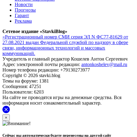
Новости
Прогнозы
Гарант
Реклама
Сетевое издание «StavkiBlog»
«Регистрационный номер СМИ серия ЭЛ N ФС77-81629 от
27.08.2021 выдан Федеральной службой по надзору в сфере
связи, информационных технологий и массовых
коммуникаций.
Учредитель и главный редактор Кошелев Антон Сергеевич
Адрес электронной почты редакции:
antonkoshelev@mail.ru
Номер телефона редакции: +79130273977
Copyright © 2026 stavki.blog
Темы на форуме: 1381
Сообщения: 47251
Пользователи: 6203
На сайте не проводятся игры на денежные средства. Вся
информация носит ознакомительный характер.
×
Сейчас вы автоматически будете перенесены на другой сайт