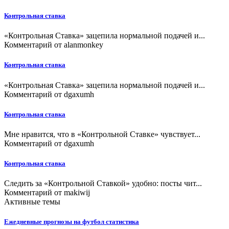
Контрольная ставка
«Контрольная Ставка» зацепила нормальной подачей и...
Комментарий от
alanmonkey
Контрольная ставка
«Контрольная Ставка» зацепила нормальной подачей и...
Комментарий от
dgaxumh
Контрольная ставка
Мне нравится, что в «Контрольной Ставке» чувствует...
Комментарий от
dgaxumh
Контрольная ставка
Следить за «Контрольной Ставкой» удобно: посты чит...
Комментарий от
makiwij
Активные темы
Ежедневные прогнозы на футбол статистика