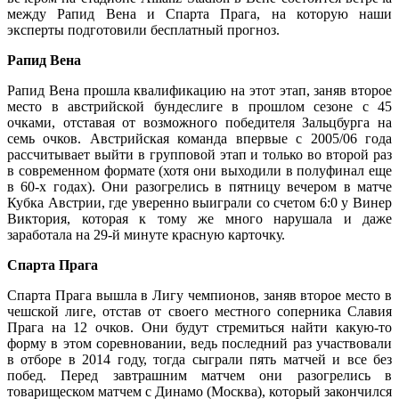
между Рапид Вена и Спарта Прага, на которую наши
эксперты подготовили бесплатный прогноз.
Рапид Вена
Рапид Вена прошла квалификацию на этот этап, заняв второе
место в австрийской бундеслиге в прошлом сезоне с 45
очками, отставая от возможного победителя Зальцбурга на
семь очков. Австрийская команда впервые с 2005/06 года
рассчитывает выйти в групповой этап и только во второй раз
в современном формате (хотя они выходили в полуфинал еще
в 60-х годах). Они разогрелись в пятницу вечером в матче
Кубка Австрии, где уверенно выиграли со счетом 6:0 у Винер
Виктория, которая к тому же много нарушала и даже
заработала на 29-й минуте красную карточку.
Спарта Прага
Спарта Прага вышла в Лигу чемпионов, заняв второе место в
чешской лиге, отстав от своего местного соперника Славия
Прага на 12 очков. Они будут стремиться найти какую-то
форму в этом соревновании, ведь последний раз участвовали
в отборе в 2014 году, тогда сыграли пять матчей и все без
побед. Перед завтрашним матчем они разогрелись в
товарищеском матчем с Динамо (Москва), который закончился