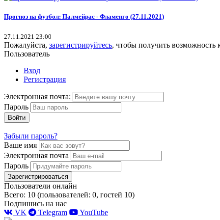
Прогноз на футбол: Палмейрас - Фламенго (27.11.2021)
27.11.2021 23:00
Пожалуйста,
зарегистрируйтесь
, чтобы получить возможность 
Пользователь
Вход
Регистрация
Электронная почта:
Пароль
Войти
Забыли пароль?
Ваше имя
Электронная почта
Пароль
Зарегистрироваться
Пользователи онлайн
Всего: 10 (пользователей: 0, гостей 10)
Подпишись на нас
VK
Telegram
YouTube