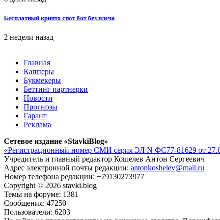
Бесплатный крипто спот бот без плеча
2 недели назад
Главная
Капперы
Букмекеры
Беттинг партнерки
Новости
Прогнозы
Гарант
Реклама
Сетевое издание «StavkiBlog»
«Регистрационный номер СМИ серия ЭЛ N ФС77-81629 от 27.0
Учредитель и главный редактор Кошелев Антон Сергеевич
Адрес электронной почты редакции:
antonkoshelev@mail.ru
Номер телефона редакции: +79130273977
Copyright © 2026 stavki.blog
Темы на форуме: 1381
Сообщения: 47250
Пользователи: 6203