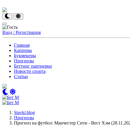
Вход / Регистрация
Главная
Капперы
Букмекеры
Прогнозы
Беттинг партнерки
Новости спорта
Статьи
Stavki.blog
Прогнозы
Прогноз на футбол: Манчестер Сити - Вест Хэм (28.11.20