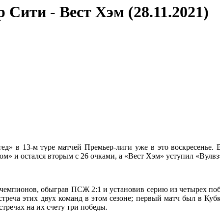
 Сити - Вест Хэм (28.11.2021)
» в 13-м туре матчей Премьер-лиги уже в это воскресенье. 
ом» и остался вторым с 26 очками, а «Вест Хэм» уступил «Вулвз»
емпионов, обыграв ПСЖ 2:1 и установив серию из четырех побед
 встреча этих двух команд в этом сезоне; первый матч был в К
тречах на их счету три победы.