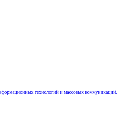
 информационных технологий и массовых коммуникаций.