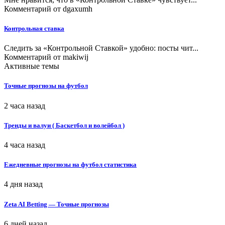
Комментарий от
dgaxumh
Контрольная ставка
Следить за «Контрольной Ставкой» удобно: посты чит...
Комментарий от
makiwij
Активные темы
Точные прогнозы на футбол
2 часа назад
Тренды и валуи ( Баскетбол и волейбол )
4 часа назад
Ежедневные прогнозы на футбол статистика
4 дня назад
Zeta AI Betting — Точные прогнозы
6 дней назад