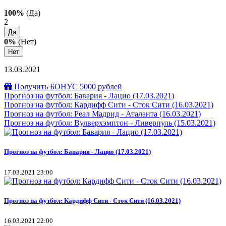
100%
(Да)
2
Да
0%
(Нет)
Нет
13.03.2021
Получить БОНУС 5000 рублей
Прогноз на футбол: Бавария - Лацио (17.03.2021)
Прогноз на футбол: Кардифф Сити - Сток Сити (16.03.2021)
Прогноз на футбол: Реал Мадрид - Аталанта (16.03.2021)
Прогноз на футбол: Вулверхэмптон - Ливерпуль (15.03.2021)
Прогноз на футбол: Бавария - Лацио (17.03.2021)
17.03.2021 23:00
Прогноз на футбол: Кардифф Сити - Сток Сити (16.03.2021)
16.03.2021 22:00