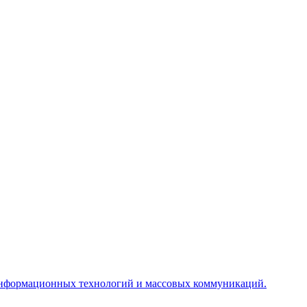
 информационных технологий и массовых коммуникаций.