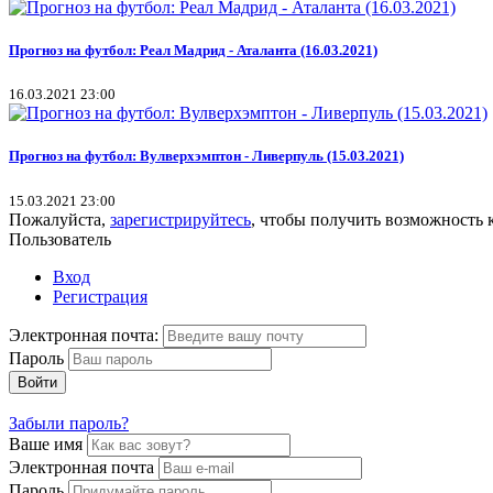
Прогноз на футбол: Реал Мадрид - Аталанта (16.03.2021)
16.03.2021 23:00
Прогноз на футбол: Вулверхэмптон - Ливерпуль (15.03.2021)
15.03.2021 23:00
Пожалуйста,
зарегистрируйтесь
, чтобы получить возможность 
Пользователь
Вход
Регистрация
Электронная почта:
Пароль
Войти
Забыли пароль?
Ваше имя
Электронная почта
Пароль