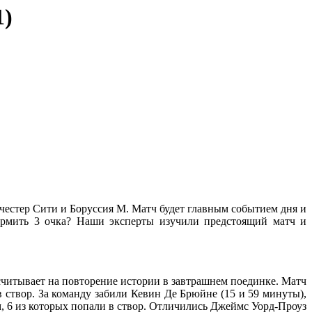
1)
нчестер Сити и Боруссия М. Матч будет главным событием дня и
ормить 3 очка? Наши эксперты изучили предстоящий матч и
ссчитывает на повторение истории в завтрашнем поединке. Матч
 створ. За команду забили Кевин Де Брюйне (15 и 59 минуты),
м, 6 из которых попали в створ. Отличились Джеймс Уорд-Проуз