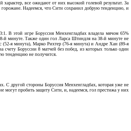
й характер, все ожидают от них высокий голевой результат. За
и горожане. Надеемся, что Сити сохранил добрую тенденцию, и
 3:1. В этой игре Боруссия Менхенгладбах владела мячом 65%
 68-й минуте. Также один гол Ларса Штиндля на 38-й минуте не
 (52-я минута), Марко Рихтер (76-я минута) и Андре Хан (89-я
а счету Боруссии 8 матчей без побед, из которых только один
ную тенденцию не получится.
х. С другой стороны Боруссия Менхенгладбах, которая уже не
е могут пробить защиту Сити, и, надеемся, гол престижа у них