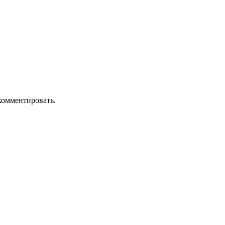
комментировать.