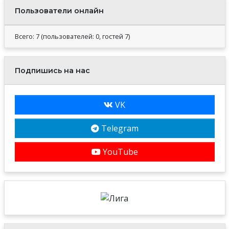
Пользователи онлайн
Всего: 7 (пользователей: 0, гостей 7)
Подпишись на нас
VK
Telegram
YouTube