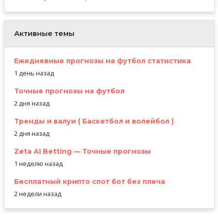
Активные темы
Ежедневные прогнозы на футбол статистика
1 день назад
Точные прогнозы на футбол
2 дня назад
Тренды и валуи ( Баскетбол и волейбол )
2 дня назад
Zeta AI Betting — Точные прогнозы
1 неделю назад
Бесплатный крипто спот бот без плеча
2 недели назад