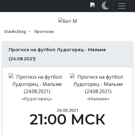
Stavki.blog
Прогнозы
Прогноз на футбол: Лудогорец - Мальме
(24.08.2021)
«Лудогорец»
«Мальме»
24.08.2021
21:00 МСК