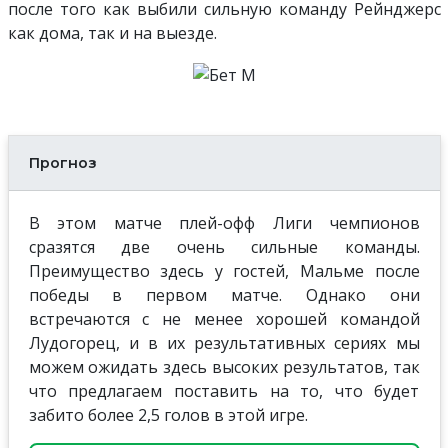
после того как выбили сильную команду Рейнджерс
как дома, так и на выезде.
Прогноз
В этом матче плей-офф Лиги чемпионов
сразятся две очень сильные команды.
Преимущество здесь у гостей, Мальме после
победы в первом матче. Однако они
встречаются с не менее хорошей командой
Лудогорец, и в их результативных сериях мы
можем ожидать здесь высоких результатов, так
что предлагаем поставить на то, что будет
забито более 2,5 голов в этой игре.