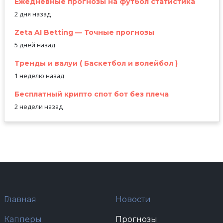
Ежедневные прогнозы на футбол статистика
2 дня назад
Zeta AI Betting — Точные прогнозы
5 дней назад
Тренды и валуи ( Баскетбол и волейбол )
1 неделю назад
Бесплатный крипто спот бот без плеча
2 недели назад
Главная
Новости
Капперы
Прогнозы