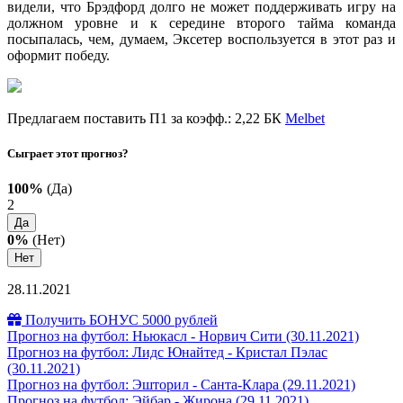
видели, что Брэдфорд долго не может поддерживать игру на
должном уровне и к середине второго тайма команда
посыпалась, чем, думаем, Эксетер воспользуется в этот раз и
оформит победу.
Предлагаем поставить П1 за коэфф.: 2,22 БК
Melbet
Сыграет этот прогноз?
100%
(Да)
2
Да
0%
(Нет)
Нет
28.11.2021
Получить БОНУС 5000 рублей
Прогноз на футбол: Ньюкасл - Норвич Сити (30.11.2021)
Прогноз на футбол: Лидс Юнайтед - Кристал Пэлас
(30.11.2021)
Прогноз на футбол: Эшторил - Санта-Клара (29.11.2021)
Прогноз на футбол: Эйбар - Жирона (29.11.2021)