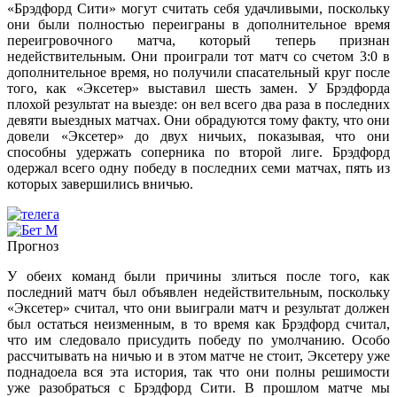
«Брэдфорд Сити» могут считать себя удачливыми, поскольку
они были полностью переиграны в дополнительное время
переигровочного матча, который теперь признан
недействительным. Они проиграли тот матч со счетом 3:0 в
дополнительное время, но получили спасательный круг после
того, как «Эксетер» выставил шесть замен. У Брэдфорда
плохой результат на выезде: он вел всего два раза в последних
девяти выездных матчах. Они обрадуются тому факту, что они
довели «Эксетер» до двух ничьих, показывая, что они
способны удержать соперника по второй лиге. Брэдфорд
одержал всего одну победу в последних семи матчах, пять из
которых завершились вничью.
Прогноз
У обеих команд были причины злиться после того, как
последний матч был объявлен недействительным, поскольку
«Эксетер» считал, что они выиграли матч и результат должен
был остаться неизменным, в то время как Брэдфорд считал,
что им следовало присудить победу по умолчанию. Особо
рассчитывать на ничью и в этом матче не стоит, Эксетеру уже
поднадоела вся эта история, так что они полны решимости
уже разобраться с Брэдфорд Сити. В прошлом матче мы