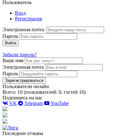
Пользователь
Вход
Регистрация
Электронная почта:
Пароль
Войти
Забыли пароль?
Ваше имя
Электронная почта
Пароль
Зарегистрироваться
Пользователи онлайн
Всего: 10 (пользователей: 0, гостей 10)
Подпишись на нас
VK
Telegram
YouTube
Последние отзывы