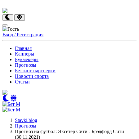
Вход / Регистрация
Главная
Капперы
Букмекеры
Прогнозы
Беттинг партнерки
Новости спорта
Статьи
Stavki.blog
Прогнозы
Прогноз на футбол: Эксетер Сити - Брэдфорд Сити
(30.11.2021)