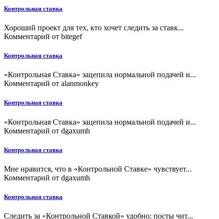
Контрольная ставка
Хороший проект для тех, кто хочет следить за ставк...
Комментарий от
bitegef
Контрольная ставка
«Контрольная Ставка» зацепила нормальной подачей и...
Комментарий от
alanmonkey
Контрольная ставка
«Контрольная Ставка» зацепила нормальной подачей и...
Комментарий от
dgaxumh
Контрольная ставка
Мне нравится, что в «Контрольной Ставке» чувствует...
Комментарий от
dgaxumh
Контрольная ставка
Следить за «Контрольной Ставкой» удобно: посты чит...