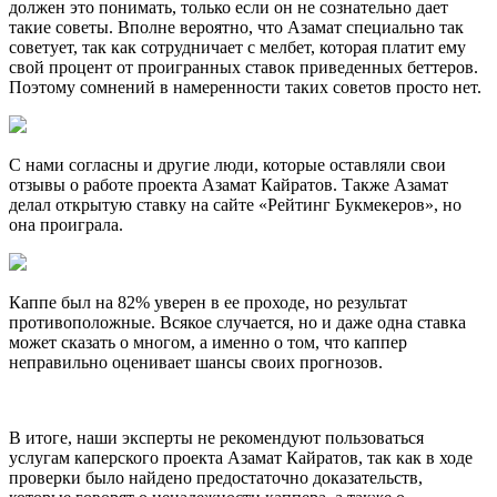
должен это понимать, только если он не сознательно дает
такие советы. Вполне вероятно, что Азамат специально так
советует, так как сотрудничает с мелбет, которая платит ему
свой процент от проигранных ставок приведенных беттеров.
Поэтому сомнений в намеренности таких советов просто нет.
С нами согласны и другие люди, которые оставляли свои
отзывы о работе проекта Азамат Кайратов. Также Азамат
делал открытую ставку на сайте «Рейтинг Букмекеров», но
она проиграла.
Каппе был на 82% уверен в ее проходе, но результат
противоположные. Всякое случается, но и даже одна ставка
может сказать о многом, а именно о том, что каппер
неправильно оценивает шансы своих прогнозов.
В итоге, наши эксперты не рекомендуют пользоваться
услугам каперского проекта Азамат Кайратов, так как в ходе
проверки было найдено предостаточно доказательств,