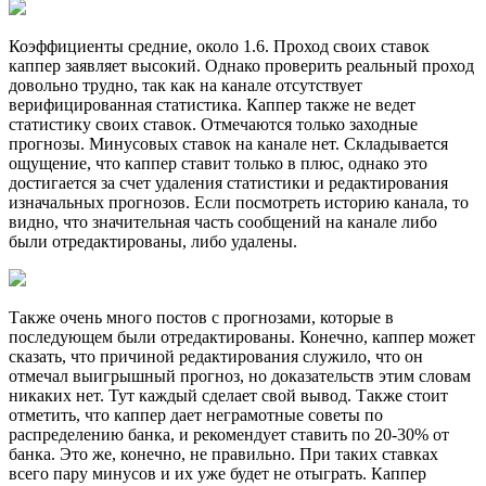
Коэффициенты средние, около 1.6. Проход своих ставок
каппер заявляет высокий. Однако проверить реальный проход
довольно трудно, так как на канале отсутствует
верифицированная статистика. Каппер также не ведет
статистику своих ставок. Отмечаются только заходные
прогнозы. Минусовых ставок на канале нет. Складывается
ощущение, что каппер ставит только в плюс, однако это
достигается за счет удаления статистики и редактирования
изначальных прогнозов. Если посмотреть историю канала, то
видно, что значительная часть сообщений на канале либо
были отредактированы, либо удалены.
Также очень много постов с прогнозами, которые в
последующем были отредактированы. Конечно, каппер может
сказать, что причиной редактирования служило, что он
отмечал выигрышный прогноз, но доказательств этим словам
никаких нет. Тут каждый сделает свой вывод. Также стоит
отметить, что каппер дает неграмотные советы по
распределению банка, и рекомендует ставить по 20-30% от
банка. Это же, конечно, не правильно. При таких ставках
всего пару минусов и их уже будет не отыграть. Каппер