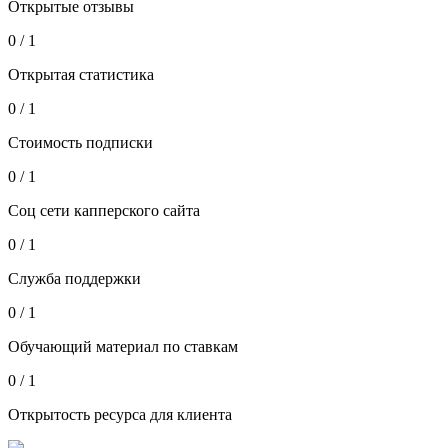
Открытые отзывы
0 / 1
Открытая статистика
0 / 1
Стоимость подписки
0 / 1
Соц сети капперского сайта
0 / 1
Служба поддержки
0 / 1
Обучающий материал по ставкам
0 / 1
Открытость ресурса для клиента