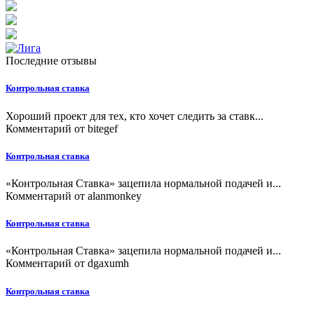
Последние отзывы
Контрольная ставка
Хороший проект для тех, кто хочет следить за ставк...
Комментарий от
bitegef
Контрольная ставка
«Контрольная Ставка» зацепила нормальной подачей и...
Комментарий от
alanmonkey
Контрольная ставка
«Контрольная Ставка» зацепила нормальной подачей и...
Комментарий от
dgaxumh
Контрольная ставка