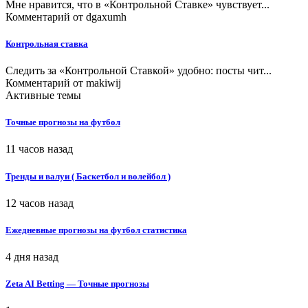
Мне нравится, что в «Контрольной Ставке» чувствует...
Комментарий от
dgaxumh
Контрольная ставка
Следить за «Контрольной Ставкой» удобно: посты чит...
Комментарий от
makiwij
Активные темы
Точные прогнозы на футбол
11 часов назад
Тренды и валуи ( Баскетбол и волейбол )
12 часов назад
Ежедневные прогнозы на футбол статистика
4 дня назад
Zeta AI Betting — Точные прогнозы