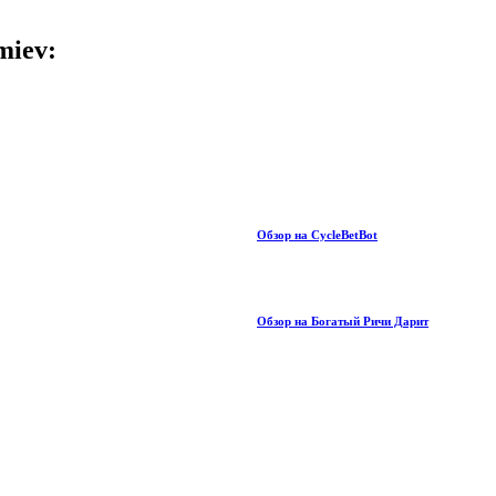
miev:
Обзор на CycleBetBot
Обзор на Богатый Ричи Дарит