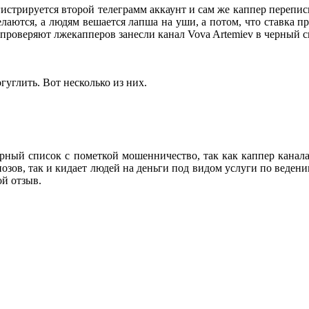
гистрируется второй телеграмм аккаунт и сам же каппер перепи
елаются, а людям вешается лапша на уши, а потом, что ставка пр
 проверяют лжекапперов занесли канал Vova Artemiev в черный 
гуглить. Вот несколько из них.
ерный список с пометкой мошенничество, так как каппер канала 
ов, так и кидает людей на деньги под видом услуги по ведению 
ой отзыв.