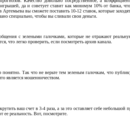
прогнозов. Качество довольно посредственное, а коэффициент
оигрышей, да и советует ставит как минимум 10% от банка, что
ов Артемьева вы сможете поставить 10-12 ставок, которые заходя
лано специально, чтобы вы сливали свои деньги.
общения с зелеными галочками, которые не отражают реальную
я, что легко проверить, если посмотреть архив канала.
р понятно. Так что не верьте тем зеленым галочкам, что публик
 что является мошенничеством.
крутить ваш счет в 3-4 раза, а за это оставляет себе небольшой
 ее реальность. Вот, посмотрите.