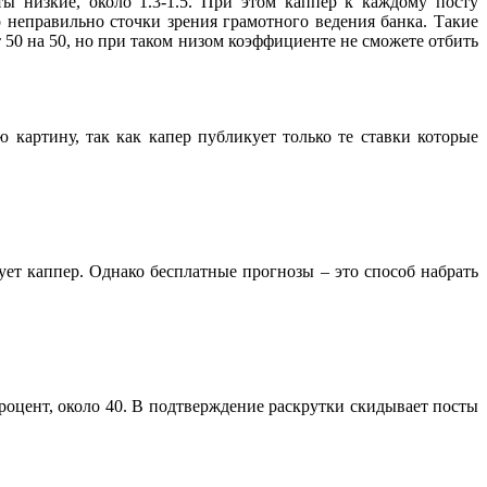
ы низкие, около 1.3-1.5. При этом каппер к каждому посту
 неправильно сточки зрения грамотного ведения банка. Такие
т 50 на 50, но при таком низом коэффициенте не сможете отбить
 картину, так как капер публикует только те ставки которые
ует каппер. Однако бесплатные прогнозы – это способ набрать
 процент, около 40. В подтверждение раскрутки скидывает посты