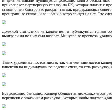
В день на канале публикуется довольно много бесплатных 
прикрепляет партнерскую ссылку на БК, которая платит с пр
ставки очень быстро вас разорят, так как придерживаясь совет
проигранные ставки, и ваш банк быстро сойдет на нет. Это сде
Должной статистики на канале нет, а публикуются только со
выиграли ил по ним был возврат. Минусовые прогнозы удаляютс
Таких удаленных постов много, так что чем занимается каппе
клиентов на индивидуальное ведение счета, то есть раскрутку,
Все довольно банально. Каппер обещает за несколько часов рас
переписки с заказчиком раскрутки, которые якобы подтверждают