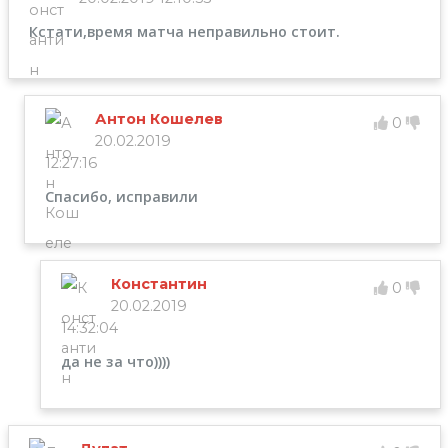
Кстати,время матча неправильно стоит.
Антон Кошелев
0
20.02.2019
12:27:16
Спасибо, исправили
Константин
0
20.02.2019
14:32:04
да не за что))))