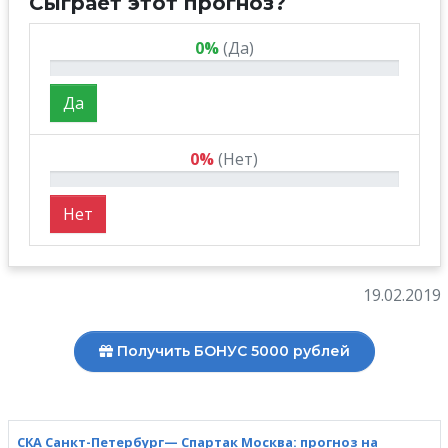
Сыграет этот прогноз?
0%
(Да)
Да
0%
(Нет)
Нет
19.02.2019
Получить БОНУС 5000 рублей
СКА Санкт-Петербург— Спартак Москва: прогноз на