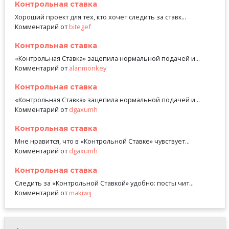
Контрольная ставка
Хороший проект для тех, кто хочет следить за ставк...
Комментарий от
bitegef
Контрольная ставка
«Контрольная Ставка» зацепила нормальной подачей и...
Комментарий от
alanmonkey
Контрольная ставка
«Контрольная Ставка» зацепила нормальной подачей и...
Комментарий от
dgaxumh
Контрольная ставка
Мне нравится, что в «Контрольной Ставке» чувствует...
Комментарий от
dgaxumh
Контрольная ставка
Следить за «Контрольной Ставкой» удобно: посты чит...
Комментарий от
makiwij