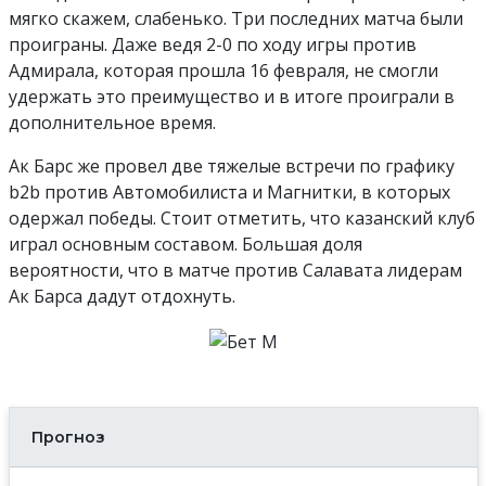
мягко скажем, слабенько. Три последних матча были
проиграны. Даже ведя 2-0 по ходу игры против
Адмирала, которая прошла 16 февраля, не смогли
удержать это преимущество и в итоге проиграли в
дополнительное время.
Ак Барс же провел две тяжелые встречи по графику
b2b против Автомобилиста и Магнитки, в которых
одержал победы. Стоит отметить, что казанский клуб
играл основным составом. Большая доля
вероятности, что в матче против Салавата лидерам
Ак Барса дадут отдохнуть.
Прогноз