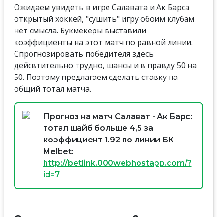
Ожидаем увидеть в игре Салавата и Ак Барса
открытый хоккей, "сушить" игру обоим клубам
нет смысла. Букмекеры выставили
коэффициенты на этот матч по равной линии.
Спрогнозировать победителя здесь
дейсвтительно трудно, шансы и в правду 50 на
50. Поэтому предлагаем сделать ставку на
общий тотал матча.
Прогноз на матч Салават - Ак Барс:
тотал шайб больше 4,5 за
коэффициент 1.92 по линии БК
Melbet:
http://betlink.000webhostapp.com/?
id=7