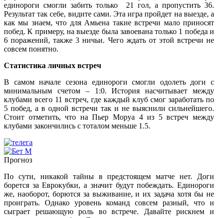
единороги смогли забить только 21 гол, а пропустить 36.
Результат так себе, видите сами. Эта игра пройдет на выезде, а
как мы знаем, что для Амьена такие встречи мало приносят
побед. К примеру, на выезде была завоевана только 1 победа и
6 поражений, также 3 ничьи. Чего ждать от этой встречи не
совсем понятно.
Статистика личных встреч
В самом начале сезона единороги смогли одолеть доги с
минимальным счетом – 1:0. История насчитывает между
клубами всего 11 встреч, где каждый клуб смог заработать по
5 побед, а в одной встречи так и не выяснили сильнейшего.
Стоит отметить, что на Пьер Моруа 4 из 5 встреч между
клубами закончились с тоталом меньше 1.5.
Прогноз
По сути, никакой тайны в предстоящем матче нет. Доги
борется за Еврокубки, а значит будут побеждать. Единороги
же, наоборот, борются за выживание, и их задача хотя бы не
проиграть. Однако уровень команд совсем разный, что и
сыграет решающую роль во встрече. Давайте рискнем и