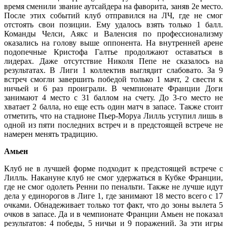
время сменили звание аутсайдера на фаворита, заняв 2е место.
После этих событий клуб отправился на ЛЧ, где не смог
отстоять свои позиции. Ему удалось взять только 1 балл.
Команды Челси, Аякс и Валенсия по профессионализму
оказались на голову выше оппонента. На внутренней арене
подопечные Кристофа Галтье продолжают оставаться в
лидерах. Даже отсутствие Николя Пепе не сказалось на
результатах. В Лиги 1 коллектив выглядит слабовато. За 9
встреч смогли завершить победой только 1 мачт, 2 свести к
ничьей и 6 раз проиграли. В чемпионате Франции Доги
занимают 4 место с 31 баллом на счету. До 3-го место не
хватает 2 балла, но еще есть один матч в запасе. Также стоит
отметить, что на стадионе Пьер-Моруа Лилль уступил лишь в
одной из пяти последних встреч и в предстоящей встрече не
намерен менять традицию.
Амьен
Клуб не в лучшей форме подходит к предстоящей встрече с
Лилль. Накануне клуб не смог удержаться в Кубке Франции,
где не смог одолеть Ренни по пенальти. Также не лучше идут
дела у единорогов в Лиге 1, где занимают 18 место всего с 17
очками. Обнадеживает только тот факт, что до зоны вылета 5
очков в запасе. Да и в чемпионате Франции Амьен не показал
результатов: 4 победы, 5 ничьи и 9 поражений. За эти игры