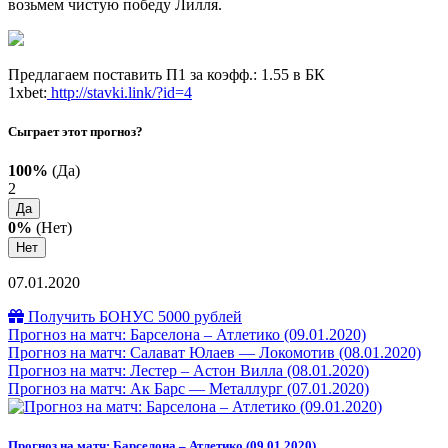
возьмем чистую победу Лилля.
Предлагаем поставить П1 за коэфф.: 1.55 в БК
1xbet:
http://stavki.link/?id=4
Сыграет этот прогноз?
100%
(Да)
2
Да
0%
(Нет)
Нет
07.01.2020
Получить БОНУС 5000 рублей
Прогноз на матч: Барселона – Атлетико (09.01.2020)
Прогноз на матч: Салават Юлаев — Локомотив (08.01.2020)
Прогноз на матч: Лестер – Астон Вилла (08.01.2020)
Прогноз на матч: Ак Барс — Металлург (07.01.2020)
Прогноз на матч: Барселона – Атлетико (09.01.2020)