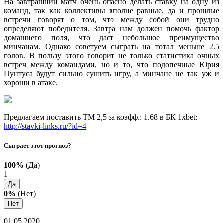
На завтрашний матч очень опасно делать ставку на одну из
команд, так как коллективы вполне равные, да и прошлые
встречи говорят о том, что между собой они трудно
определяют победителя. Завтра нам должен помочь фактор
домашнего поля, что даст небольшое преимущество
минчанам. Однако советуем сыграть на тотал меньше 2.5
голов. В пользу этого говорит не только статистика очных
встреч между командами, но и то, что подопечные Юрия
Пунтуса будут сильно сушить игру, а минчане не так уж и
хороши в атаке.
Предлагаем поставить ТМ 2,5 за коэфф.: 1.68 в БК 1xbet:
http://stavki-links.ru/?id=4
Сыграет этот прогноз?
100%
(Да)
1
Да
0%
(Нет)
Нет
01.05.2020