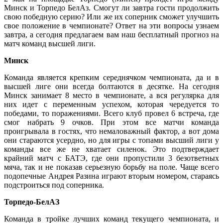
Минск и Торпедо БелАз. Смогут ли завтра гости продолжить
свою победную серию? Или же их соперник сможет улучшить
свое положение в чемпионате? Ответ на эти вопросы узнаем
завтра, а сегодня предлагаем вам наш бесплатный прогноз на
матч команд высшей лиги.
Минск
Команда является крепким середнячком чемпионата, да и в
высшей лиге они всегда болтаются в десятке. На сегодня
Минск занимает 8 место в чемпионате, а вся регулярка для
них идет с переменным успехом, которая чередуется то
победами, то поражениями. Всего клуб провел 6 встреча, где
смог набрать 9 очков. При этом все матчи команда
проигрывала в гостях, что немаловажный фактор, а вот дома
они стараются усердно, но для игры с топами высший лиги у
команды все же не хватает силенок. Это подтверждает
крайний матч с БАТЭ, где они пропустили 3 безответных
мяча, так и не показав серьезную борьбу на поле. Чаще всего
подопечные Андрея Разина играют вторым номером, стараясь
подстроиться под соперника.
Торпедо-БелАЗ
Команда в тройке лучших команд текущего чемпионата, и