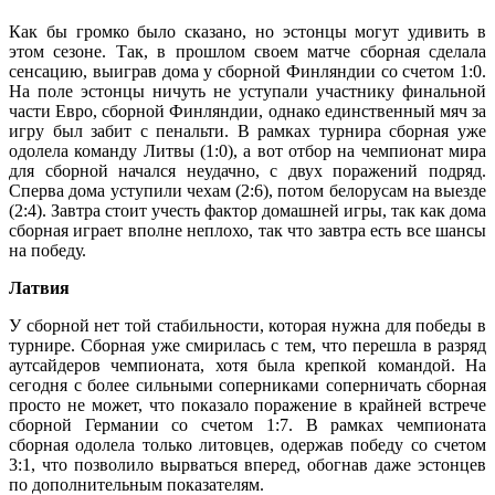
Как бы громко было сказано, но эстонцы могут удивить в
этом сезоне. Так, в прошлом своем матче сборная сделала
сенсацию, выиграв дома у сборной Финляндии со счетом 1:0.
На поле эстонцы ничуть не уступали участнику финальной
части Евро, сборной Финляндии, однако единственный мяч за
игру был забит с пенальти. В рамках турнира сборная уже
одолела команду Литвы (1:0), а вот отбор на чемпионат мира
для сборной начался неудачно, с двух поражений подряд.
Сперва дома уступили чехам (2:6), потом белорусам на выезде
(2:4). Завтра стоит учесть фактор домашней игры, так как дома
сборная играет вполне неплохо, так что завтра есть все шансы
на победу.
Латвия
У сборной нет той стабильности, которая нужна для победы в
турнире. Сборная уже смирилась с тем, что перешла в разряд
аутсайдеров чемпионата, хотя была крепкой командой. На
сегодня с более сильными соперниками соперничать сборная
просто не может, что показало поражение в крайней встрече
сборной Германии со счетом 1:7. В рамках чемпионата
сборная одолела только литовцев, одержав победу со счетом
3:1, что позволило вырваться вперед, обогнав даже эстонцев
по дополнительным показателям.