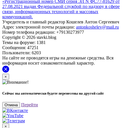
«Регистрационный номер СМИ серия ЭЛ N ФС77-81629 от
27.08.2021 выдан Федеральной службой по надзору в сфере
связи, информационных технологий и массовых
коммуникаций.
Учредитель и главный редактор Кошелев Антон Сергеевич
Адрес электронной почты редакции:
antonkoshelev@mail.ru
Номер телефона редакции: +79130273977
Copyright © 2026 stavki.blog
Темы на форуме: 1381
Сообщения: 47251
Пользователи: 6203
На сайте не проводятся игры на денежные средства. Вся
информация носит ознакомительный характер.
×
Сейчас вы автоматически будете перенесены на другой сайт
Перейти
Отмена
×