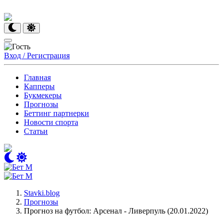
Вход / Регистрация
Главная
Капперы
Букмекеры
Прогнозы
Беттинг партнерки
Новости спорта
Статьи
Stavki.blog
Прогнозы
Прогноз на футбол: Арсенал - Ливерпуль (20.01.2022)