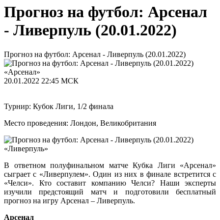
Прогноз на футбол: Арсенал
- Ливерпуль (20.01.2022)
Прогноз на футбол: Арсенал - Ливерпуль (20.01.2022)
«Арсенал»
20.01.2022
22:45 МСК
Турнир: Кубок Лиги, 1/2 финала
Место проведения: Лондон, Великобритания
«Ливерпуль»
В ответном полуфинальном матче Кубка Лиги «Арсенал»
сыграет с «Ливерпулем». Один из них в финале встретится с
«Челси». Кто составит компанию Челси? Наши эксперты
изучили предстоящий матч и подготовили бесплатный
прогноз на игру Арсенал – Ливерпуль.
Арсенал