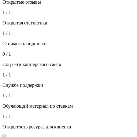
Открытые отзывы
1 / 1
Открытая статистика
1 / 1
Стоимость подписки
0 / 1
Соц сети капперского сайта
1 / 1
Служба поддержки
1 / 1
Обучающий материал по ставкам
1 / 1
Открытость ресурса для клиента