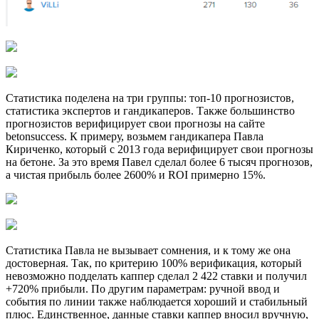
Статистика поделена на три группы: топ-10 прогнозистов,
статистика экспертов и гандикаперов. Также большинство
прогнозистов верифицирует свои прогнозы на сайте
betonsuccess. К примеру, возьмем гандикапера Павла
Кириченко, который с 2013 года верифицирует свои прогнозы
на бетоне. За это время Павел сделал более 6 тысяч прогнозов,
а чистая прибыль более 2600% и ROI примерно 15%.
Статистика Павла не вызывает сомнения, и к тому же она
достоверная. Так, по критерию 100% верификация, который
невозможно подделать каппер сделал 2 422 ставки и получил
+720% прибыли. По другим параметрам: ручной ввод и
события по линии также наблюдается хороший и стабильный
плюс. Единственное, данные ставки каппер вносил вручную,