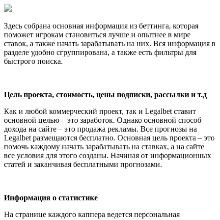
Здесь собрана основная информация из беттинга, которая
поможет игрокам становиться лучше и опытнее в мире
ставок, а также начать зарабатывать на них. Вся информация в
разделе удобно сгруппирована, а также есть фильтры для
быстрого поиска.
Цель проекта, стоимость, цены подписки, рассылки и т.д
Как и любой коммерческий проект, так и Legalbet ставит
основной целью – это заработок. Однако основной способ
дохода на сайте – это продажа рекламы. Все прогнозы на
Legalbet размещаются бесплатно. Основная цель проекта – это
помочь каждому начать зарабатывать на ставках, а на сайте
все условия для этого созданы. Начиная от информационных
статей и заканчивая бесплатными прогнозами.
Информация о статистике
На странице каждого каппера ведется персональная