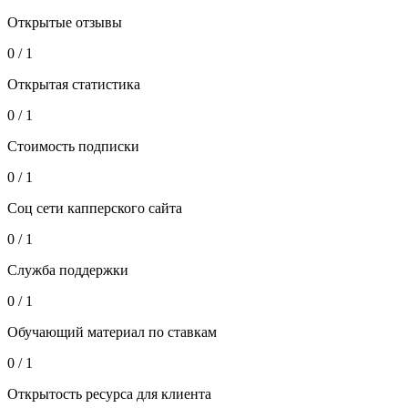
Открытые отзывы
0 / 1
Открытая статистика
0 / 1
Стоимость подписки
0 / 1
Соц сети капперского сайта
0 / 1
Служба поддержки
0 / 1
Обучающий материал по ставкам
0 / 1
Открытость ресурса для клиента