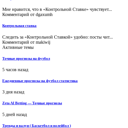
Мне нравится, что в «Контрольной Ставке» чувствует...
Комментарий от
dgaxumh
Контрольная ставка
Следить за «Контрольной Ставкой» удобно: посты чит...
Комментарий от
makiwij
Активные темы
Точные прогнозы на футбол
5 часов назад
Ежедневные прогнозы на футбол статистика
3 дня назад
Zeta AI Betting — Точные прогнозы
5 дней назад
Тренды и валуи ( Баскетбол и волейбол )