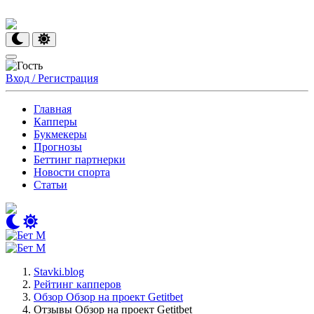
Вход / Регистрация
Главная
Капперы
Букмекеры
Прогнозы
Беттинг партнерки
Новости спорта
Статьи
Stavki.blog
Рейтинг капперов
Обзор Обзор на проект Getitbet
Отзывы Обзор на проект Getitbet