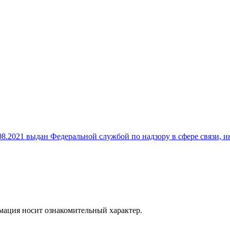
8.2021 выдан Федеральной службой по надзору в сфере связи,
рмация носит ознакомительный характер.