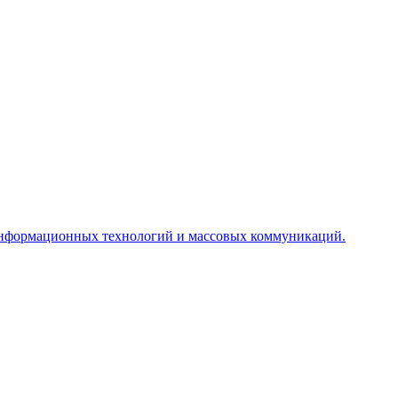
 информационных технологий и массовых коммуникаций.