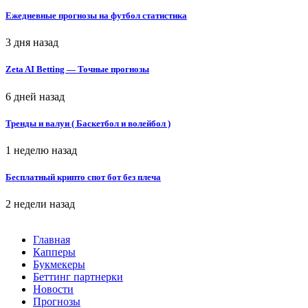
Ежедневные прогнозы на футбол статистика
3 дня назад
Zeta AI Betting — Точные прогнозы
6 дней назад
Тренды и валуи ( Баскетбол и волейбол )
1 неделю назад
Бесплатный крипто спот бот без плеча
2 недели назад
Главная
Капперы
Букмекеры
Беттинг партнерки
Новости
Прогнозы