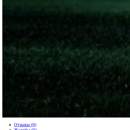
0 / 1
Открытая статистика
0 / 1
Стоимость подписки
0 / 1
Соц сети капперского сайта
0 / 1
Служба поддержки
0 / 1
Обучающий материал по ставкам
0 / 1
Открытость ресурса для клиента
Отзывы (0)
Жалобы (0)