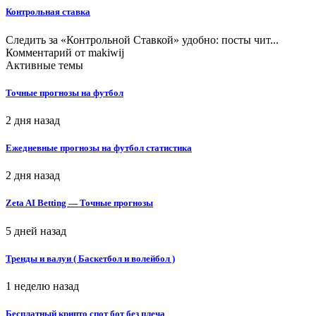
Контрольная ставка
Следить за «Контрольной Ставкой» удобно: посты чит...
Комментарий от
makiwij
Активные темы
Точные прогнозы на футбол
2 дня назад
Ежедневные прогнозы на футбол статистика
2 дня назад
Zeta AI Betting — Точные прогнозы
5 дней назад
Тренды и валуи ( Баскетбол и волейбол )
1 неделю назад
Бесплатный крипто спот бот без плеча