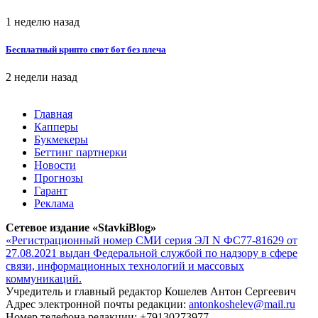
1 неделю назад
Бесплатный крипто спот бот без плеча
2 недели назад
Главная
Капперы
Букмекеры
Беттинг партнерки
Новости
Прогнозы
Гарант
Реклама
Сетевое издание «StavkiBlog»
«Регистрационный номер СМИ серия ЭЛ N ФС77-81629 от
27.08.2021 выдан Федеральной службой по надзору в сфере
связи, информационных технологий и массовых
коммуникаций.
Учредитель и главный редактор Кошелев Антон Сергеевич
Адрес электронной почты редакции:
antonkoshelev@mail.ru
Номер телефона редакции: +79130273977