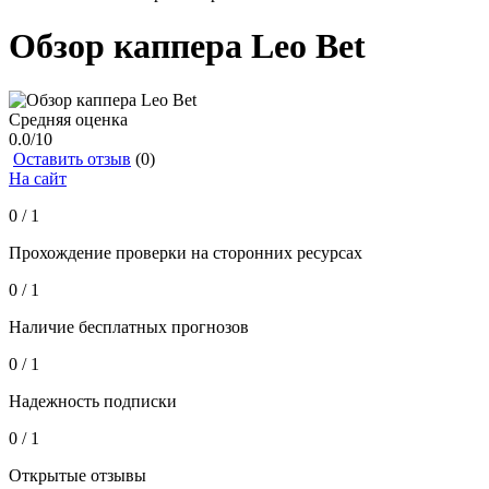
Обзор каппера Leo Bet
Средняя оценка
0.0
/10
Оставить отзыв
(0)
На сайт
0 / 1
Прохождение проверки на сторонних ресурсах
0 / 1
Наличие бесплатных прогнозов
0 / 1
Надежность подписки
0 / 1
Открытые отзывы