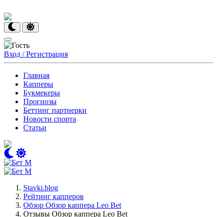
Вход / Регистрация
Главная
Капперы
Букмекеры
Прогнозы
Беттинг партнерки
Новости спорта
Статьи
Stavki.blog
Рейтинг капперов
Обзор Обзор каппера Leo Bet
Отзывы Обзор каппера Leo Bet