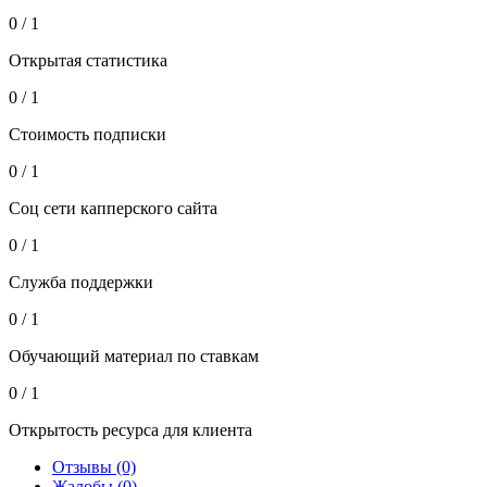
0 / 1
Открытая статистика
0 / 1
Стоимость подписки
0 / 1
Соц сети капперского сайта
0 / 1
Служба поддержки
0 / 1
Обучающий материал по ставкам
0 / 1
Открытость ресурса для клиента
Отзывы (0)
Жалобы (0)