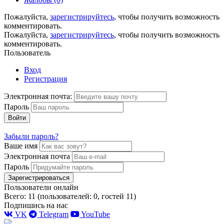
Пожалуйста,
зарегистрируйтесь
, чтобы получить возможность
комментировать.
Пожалуйста,
зарегистрируйтесь
, чтобы получить возможность
комментировать.
Пользователь
Вход
Регистрация
Электронная почта:
Пароль
Войти
Забыли пароль?
Ваше имя
Электронная почта
Пароль
Зарегистрироваться
Пользователи онлайн
Всего: 11 (пользователей: 0, гостей 11)
Подпишись на нас
VK
Telegram
YouTube