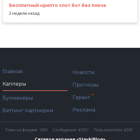
Бесплатный крипто спот бот без плеча
2 недели назад
Главная
Новости
Капперы
Прогнозы
Гарант
Букмекеры
Реклама
Беттинг партнерки
Темы на форуме: 1381
Сообщения: 47251
Пользователи: 6203
Сетевое издание «StavkiBlog»