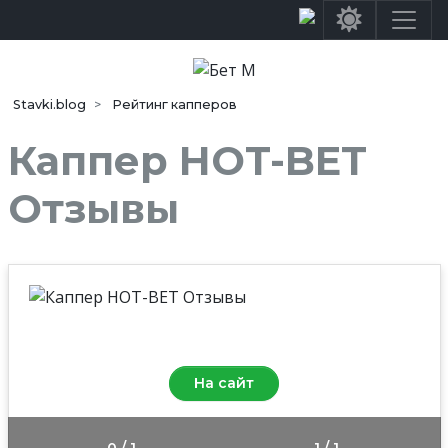
Stavki.blog
Рейтинг капперов
Каппер HOT-BET
Отзывы
Средняя оценка
2.0
/10
На сайт
0 / 1
1 / 1