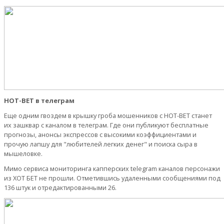
HOT-BET
в телеграм
Еще одним гвоздем в крышку гроба мошенников с HOT-BET станет
их зашквар с каналом в телеграм. Где они публикуют бесплатные
прогнозы, анонсы экспрессов с высокими коэффициентами и
прочую лапшу для "любителей легких денег" и поиска сыра в
мышеловке.
Мимо сервиса мониторинга капперских telegram каналов персонажи
из ХОТ БЕТ не прошли. Отметившись удаленными сообщениями под
136 штук и отредактированными 26.