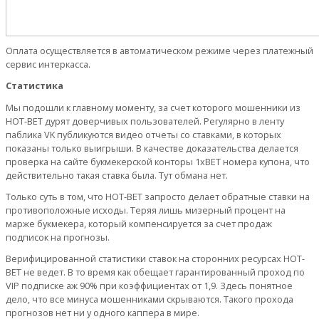
Оплата осуществляется в автоматическом режиме через платежный
сервис интеркасса.
Статистика
Мы подошли к главному моменту, за счет которого мошенники из
HOT-BET дурят доверчивых пользователей. Регулярно в ленту
паблика VK публикуются видео отчеты со ставками, в которых
показаны только выигрыши. В качестве доказательства делается
проверка на сайте букмекерской конторы 1xBET номера купона, что
действительно такая ставка была. Тут обмана нет.
Только суть в том, что HOT-BET запросто делает обратные ставки на
противоположные исходы. Теряя лишь мизерный процент на
марже букмекера, который компенсируется за счет продаж
подписок на прогнозы.
Верифицированной статистики ставок на сторонних ресурсах HOT-
BET не ведет. В то время как обещает гарантированный проход по
VIP подписке аж 90% при коэффициентах от 1,9. Здесь понятное
дело, что все минуса мошенниками скрываются. Такого прохода
прогнозов нет ни у одного каппера в мире.