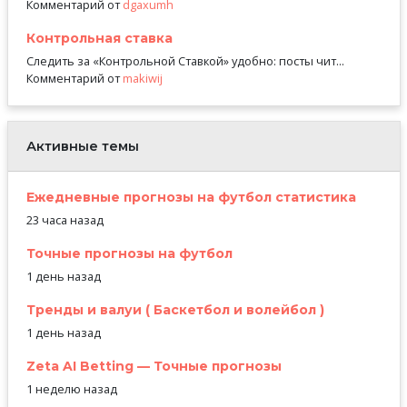
Комментарий от
dgaxumh
Контрольная ставка
Следить за «Контрольной Ставкой» удобно: посты чит...
Комментарий от
makiwij
Активные темы
Ежедневные прогнозы на футбол статистика
23 часа назад
Точные прогнозы на футбол
1 день назад
Тренды и валуи ( Баскетбол и волейбол )
1 день назад
Zeta AI Betting — Точные прогнозы
1 неделю назад