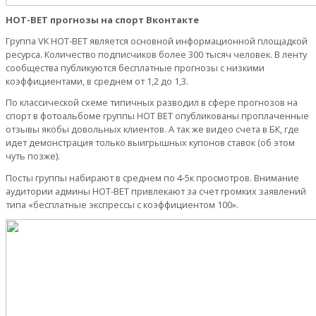
HOT-BET
прогнозы на спорт Вконтакте
Группа VK HOT-BET является основной информационной площадкой
ресурса. Количество подписчиков более 300 тысяч человек. В ленту
сообщества публикуются бесплатные прогнозы с низкими
коэффициентами, в среднем от 1,2 до 1,3.
По классической схеме типичных разводил в сфере прогнозов на
спорт в фотоальбоме группы HOT BET опубликованы проплаченные
отзывы якобы довольных клиентов. А так же видео счета в БК, где
идет демонстрация только выигрышных купонов ставок (об этом
чуть позже).
Посты группы набирают в среднем по 4-5к просмотров. Внимание
аудитории админы HOT-BET привлекают за счет громких заявлений
типа «бесплатные экспрессы с коэффициентом 100».