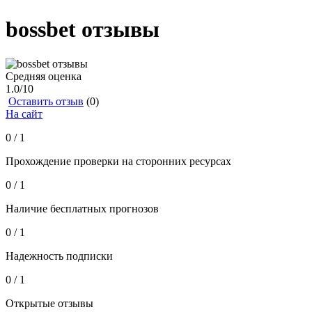
bossbet отзывы
Средняя оценка
1.0
/10
Оставить отзыв
(0)
На сайт
0 / 1
Прохождение проверки на сторонних ресурсах
0 / 1
Наличие бесплатных прогнозов
0 / 1
Надежность подписки
0 / 1
Открытые отзывы