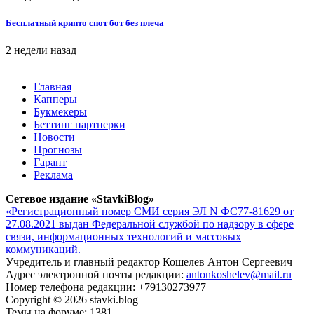
Бесплатный крипто спот бот без плеча
2 недели назад
Главная
Капперы
Букмекеры
Беттинг партнерки
Новости
Прогнозы
Гарант
Реклама
Сетевое издание «StavkiBlog»
«Регистрационный номер СМИ серия ЭЛ N ФС77-81629 от
27.08.2021 выдан Федеральной службой по надзору в сфере
связи, информационных технологий и массовых
коммуникаций.
Учредитель и главный редактор Кошелев Антон Сергеевич
Адрес электронной почты редакции:
antonkoshelev@mail.ru
Номер телефона редакции: +79130273977
Copyright © 2026 stavki.blog
Темы на форуме: 1381