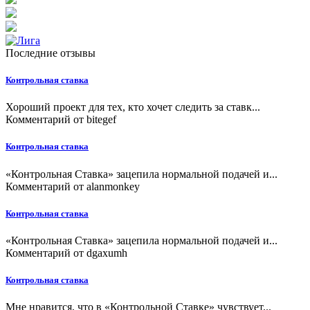
Последние отзывы
Контрольная ставка
Хороший проект для тех, кто хочет следить за ставк...
Комментарий от
bitegef
Контрольная ставка
«Контрольная Ставка» зацепила нормальной подачей и...
Комментарий от
alanmonkey
Контрольная ставка
«Контрольная Ставка» зацепила нормальной подачей и...
Комментарий от
dgaxumh
Контрольная ставка
Мне нравится, что в «Контрольной Ставке» чувствует...