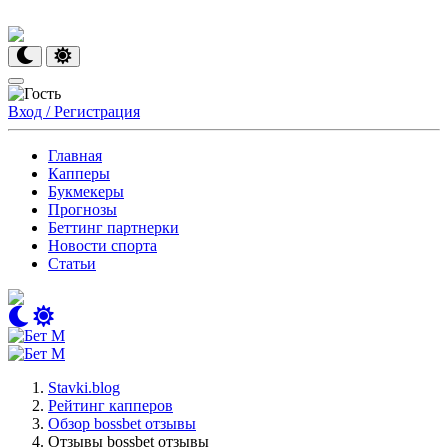
Вход / Регистрация
Главная
Капперы
Букмекеры
Прогнозы
Беттинг партнерки
Новости спорта
Статьи
Stavki.blog
Рейтинг капперов
Обзор bossbet отзывы
Отзывы bossbet отзывы