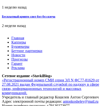
1 неделю назад
Бесплатный крипто спот бот без плеча
2 недели назад
Главная
Капперы
Букмекеры
Беттинг партнерки
Новости
Прогнозы
Гарант
Реклама
Сетевое издание «StavkiBlog»
«Регистрационный номер СМИ серия ЭЛ N ФС77-81629 от
27.08.2021 выдан Федеральной службой по надзору в сфере
связи, информационных технологий и массовых
коммуникаций.
Учредитель и главный редактор Кошелев Антон Сергеевич
Адрес электронной почты редакции:
antonkoshelev@mail.ru
Номер телефона редакции: +79130273977