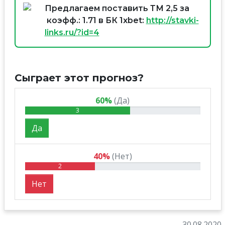
Предлагаем поставить ТМ 2,5 за
коэфф.: 1.71 в БК 1xbet:
http://stavki-
links.ru/?id=4
Сыграет этот прогноз?
60%
(Да)
3
Да
40%
(Нет)
2
Нет
30.08.2020