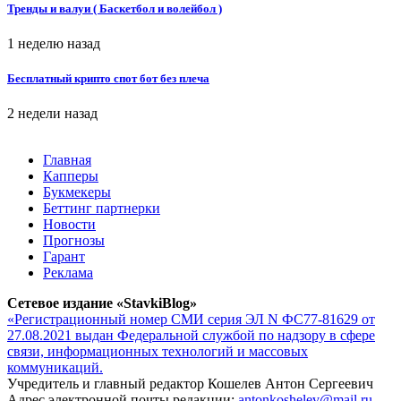
Тренды и валуи ( Баскетбол и волейбол )
1 неделю назад
Бесплатный крипто спот бот без плеча
2 недели назад
Главная
Капперы
Букмекеры
Беттинг партнерки
Новости
Прогнозы
Гарант
Реклама
Сетевое издание «StavkiBlog»
«Регистрационный номер СМИ серия ЭЛ N ФС77-81629 от
27.08.2021 выдан Федеральной службой по надзору в сфере
связи, информационных технологий и массовых
коммуникаций.
Учредитель и главный редактор Кошелев Антон Сергеевич
Адрес электронной почты редакции:
antonkoshelev@mail.ru