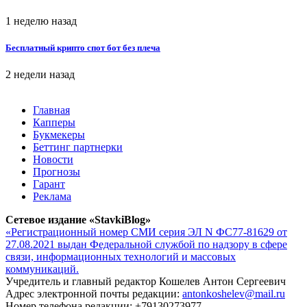
1 неделю назад
Бесплатный крипто спот бот без плеча
2 недели назад
Главная
Капперы
Букмекеры
Беттинг партнерки
Новости
Прогнозы
Гарант
Реклама
Сетевое издание «StavkiBlog»
«Регистрационный номер СМИ серия ЭЛ N ФС77-81629 от
27.08.2021 выдан Федеральной службой по надзору в сфере
связи, информационных технологий и массовых
коммуникаций.
Учредитель и главный редактор Кошелев Антон Сергеевич
Адрес электронной почты редакции:
antonkoshelev@mail.ru
Номер телефона редакции: +79130273977