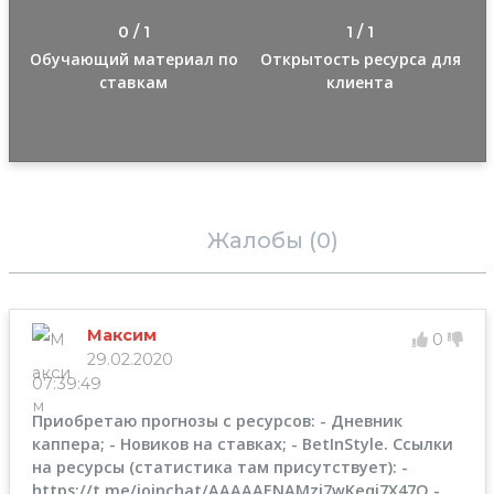
0 / 1
1 / 1
Обучающий материал по
Открытость ресурса для
ставкам
клиента
Отзывы (1)
Жалобы (0)
Максим
0
29.02.2020
07:39:49
Приобретаю прогнозы с ресурсов: - Дневник
каппера; - Новиков на ставках; - BetInStyle. Ссылки
на ресурсы (статистика там присутствует): -
https://t.me/joinchat/AAAAAENAMzj7wKeqi7X47Q -