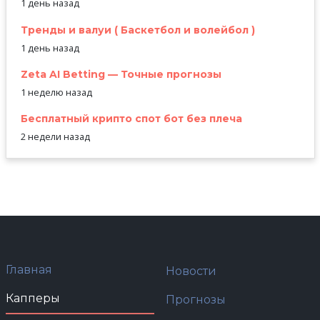
1 день назад
Тренды и валуи ( Баскетбол и волейбол )
1 день назад
Zeta AI Betting — Точные прогнозы
1 неделю назад
Бесплатный крипто спот бот без плеча
2 недели назад
Главная
Новости
Капперы
Прогнозы