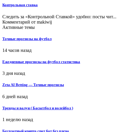
Контрольная ставка
Следить за «Контрольной Ставкой» удобно: посты чит...
Комментарий от
makiwij
Активные темы
Точные прогнозы на футбол
14 часов назад
Ежедневные прогнозы на футбол статистика
3 дня назад
Zeta AI Betting — Точные прогнозы
6 дней назад
Тренды и валуи ( Баскетбол и волейбол )
1 неделю назад
Бесплатный крипто спот бот без плеча