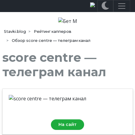
Stavki.blog
Рейтинг капперов
Обзор score centre — телеграм канал
score centre —
телеграм канал
Средняя оценка
0.0
/10
На сайт