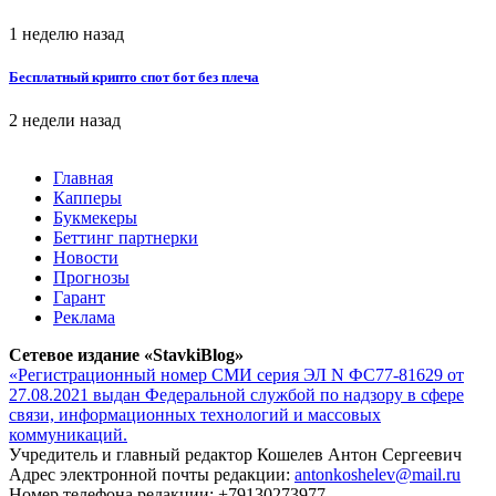
1 неделю назад
Бесплатный крипто спот бот без плеча
2 недели назад
Главная
Капперы
Букмекеры
Беттинг партнерки
Новости
Прогнозы
Гарант
Реклама
Сетевое издание «StavkiBlog»
«Регистрационный номер СМИ серия ЭЛ N ФС77-81629 от
27.08.2021 выдан Федеральной службой по надзору в сфере
связи, информационных технологий и массовых
коммуникаций.
Учредитель и главный редактор Кошелев Антон Сергеевич
Адрес электронной почты редакции:
antonkoshelev@mail.ru
Номер телефона редакции: +79130273977