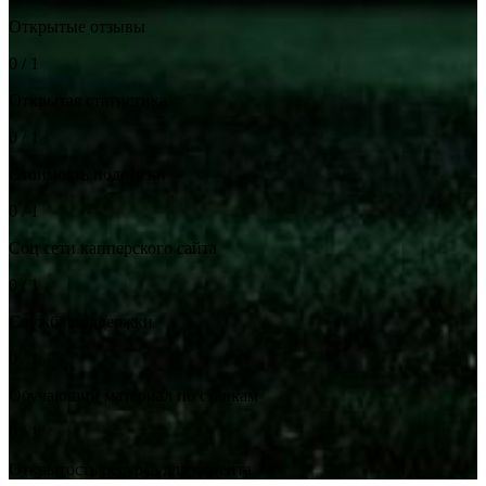
Открытые отзывы
0 / 1
Открытая статистика
0 / 1
Стоимость подписки
0 / 1
Соц сети капперского сайта
0 / 1
Служба поддержки
0 / 1
Обучающий материал по ставкам
0 / 1
Открытость ресурса для клиента