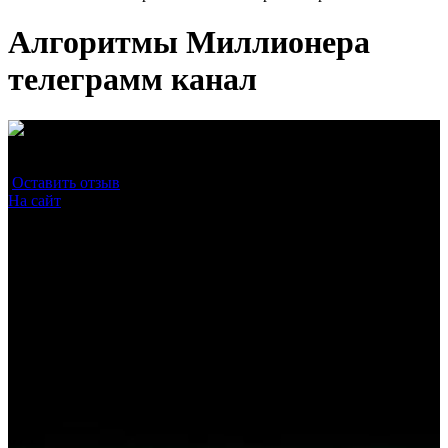
Алгоритмы Миллионера
телеграмм канал
Средняя оценка
0
/10
Оставить отзыв
(0)
На сайт
0 / 1
Прохождение проверки на сторонних ресурсах
0 / 1
Наличие бесплатных прогнозов
0 / 1
Надежность подписки
0 / 1