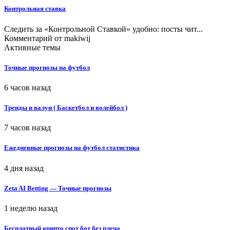
Контрольная ставка
Следить за «Контрольной Ставкой» удобно: посты чит...
Комментарий от
makiwij
Активные темы
Точные прогнозы на футбол
6 часов назад
Тренды и валуи ( Баскетбол и волейбол )
7 часов назад
Ежедневные прогнозы на футбол статистика
4 дня назад
Zeta AI Betting — Точные прогнозы
1 неделю назад
Бесплатный крипто спот бот без плеча