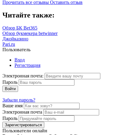
Прочитать все отзывы
Оставить отзыв
Читайте также:
Обзор БК Bet365
Обзор букмекера betwinner
Джойказино
Pari.ru
Пользователь
Вход
Регистрация
Электронная почта:
Пароль
Войти
Забыли пароль?
Ваше имя
Электронная почта
Пароль
Зарегистрироваться
Пользователи онлайн