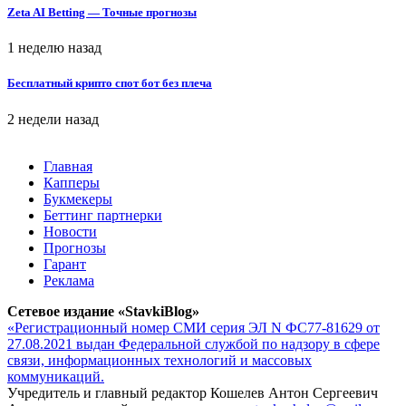
Zeta AI Betting — Точные прогнозы
1 неделю назад
Бесплатный крипто спот бот без плеча
2 недели назад
Главная
Капперы
Букмекеры
Беттинг партнерки
Новости
Прогнозы
Гарант
Реклама
Сетевое издание «StavkiBlog»
«Регистрационный номер СМИ серия ЭЛ N ФС77-81629 от
27.08.2021 выдан Федеральной службой по надзору в сфере
связи, информационных технологий и массовых
коммуникаций.
Учредитель и главный редактор Кошелев Антон Сергеевич