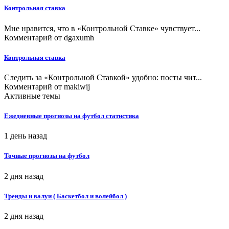
Контрольная ставка
Мне нравится, что в «Контрольной Ставке» чувствует...
Комментарий от
dgaxumh
Контрольная ставка
Следить за «Контрольной Ставкой» удобно: посты чит...
Комментарий от
makiwij
Активные темы
Ежедневные прогнозы на футбол статистика
1 день назад
Точные прогнозы на футбол
2 дня назад
Тренды и валуи ( Баскетбол и волейбол )
2 дня назад