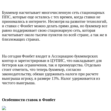
Букмекер насчитывает многочисленную сеть стационарных
ППС, которые еще остались с тех времен, когда ставки не
принимались в интернете. Несмотря на развитие технологий,
и ставки с Фонбет можно делать прямо дома, но букмекер все
равно поддерживает свою стационарную сеть, которая
насчитывает около тысячи пунктов по всей стране, а так же в
близлежащих странах.
На сегодня Фонбет входит в Ассоциацию букмекерских
контор и зарегистрирован в ЦУПИС, что накладывает для
беттеров как ограничения, так и преимущества. Отдельно
стоит отметить, что теперь букмекер, согласно
законодательству, обязан удерживать налоги при расчете
выигрыша игроку, в размере 13%. Налог удерживается из
чистого выигрыша.
Особенности ставок в Фонбет