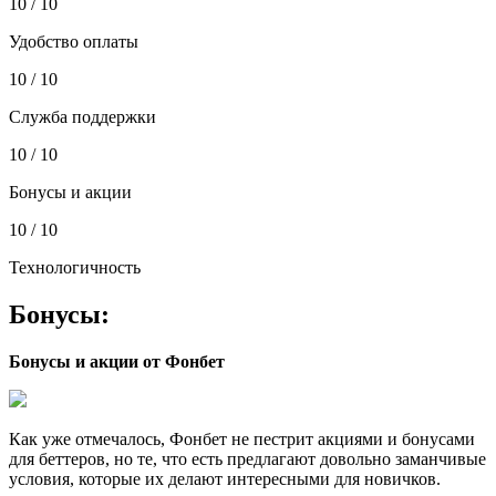
10 / 10
Удобство оплаты
10 / 10
Служба поддержки
10 / 10
Бонусы и акции
10 / 10
Технологичность
Бонусы:
Бонусы и акции от Фонбет
Как уже отмечалось, Фонбет не пестрит акциями и бонусами
для беттеров, но те, что есть предлагают довольно заманчивые
условия, которые их делают интересными для новичков.