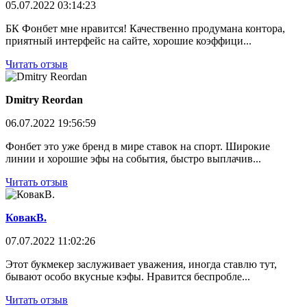
05.07.2022 03:14:23
БК Фонбет мне нравится! Качественно продумана контора,
приятный интерфейс на сайте, хорошие коэффици...
Читать отзыв
Dmitry Reordan
06.07.2022 19:56:59
Фонбет это уже бренд в мире ставок на спорт. Широкие
линии и хорошие эфы на события, быстро выплачив...
Читать отзыв
КовакВ.
07.07.2022 11:02:26
Этот букмекер заслуживает уважения, иногда ставлю тут,
бывают особо вкусные кэфы. Нравится беспробле...
Читать отзыв