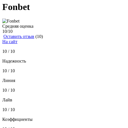
Fonbet
Средняя оценка
10
/10
Оставить отзыв
(10)
На сайт
10 / 10
Надежность
10 / 10
Линия
10 / 10
Лайв
10 / 10
Коэффициенты