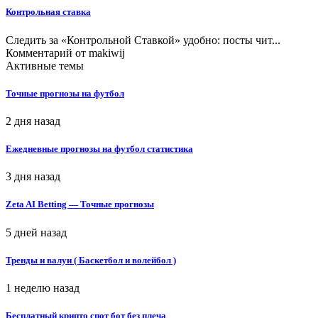
Контрольная ставка
Следить за «Контрольной Ставкой» удобно: посты чит...
Комментарий от
makiwij
Активные темы
Точные прогнозы на футбол
2 дня назад
Ежедневные прогнозы на футбол статистика
3 дня назад
Zeta AI Betting — Точные прогнозы
5 дней назад
Тренды и валуи ( Баскетбол и волейбол )
1 неделю назад
Бесплатный крипто спот бот без плеча