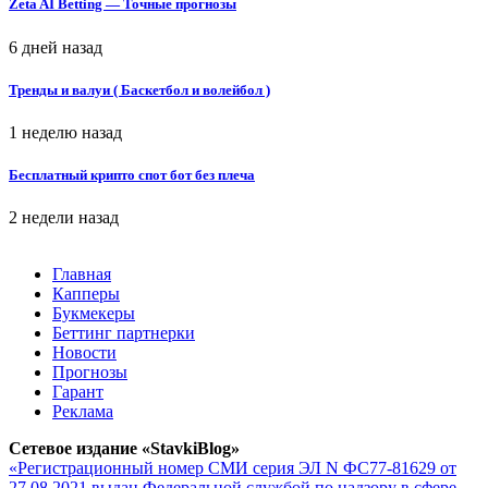
Zeta AI Betting — Точные прогнозы
6 дней назад
Тренды и валуи ( Баскетбол и волейбол )
1 неделю назад
Бесплатный крипто спот бот без плеча
2 недели назад
Главная
Капперы
Букмекеры
Беттинг партнерки
Новости
Прогнозы
Гарант
Реклама
Сетевое издание «StavkiBlog»
«Регистрационный номер СМИ серия ЭЛ N ФС77-81629 от
27.08.2021 выдан Федеральной службой по надзору в сфере