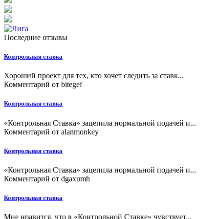
Последние отзывы
Контрольная ставка
Хороший проект для тех, кто хочет следить за ставк...
Комментарий от
bitegef
Контрольная ставка
«Контрольная Ставка» зацепила нормальной подачей и...
Комментарий от
alanmonkey
Контрольная ставка
«Контрольная Ставка» зацепила нормальной подачей и...
Комментарий от
dgaxumh
Контрольная ставка
Мне нравится, что в «Контрольной Ставке» чувствует...