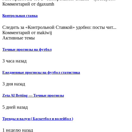
Комментарий от
dgaxumh
Контрольная ставка
Следить за «Контрольной Ставкой» удобно: посты чит...
Комментарий от
makiwij
Активные темы
Точные прогнозы на футбол
3 часа назад
Ежедневные прогнозы на футбол статистика
3 дня назад
Zeta AI Betting — Точные прогнозы
5 дней назад
Тренды и валуи ( Баскетбол и волейбол )
1 неделю назад