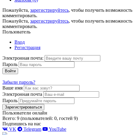
Пожалуйста,
зарегистрируйтесь
, чтобы получить возможность
комментировать.
Пожалуйста,
зарегистрируйтесь
, чтобы получить возможность
комментировать.
Пользователь
Вход
Регистрация
Электронная почта:
Пароль
Войти
Забыли пароль?
Ваше имя
Электронная почта
Пароль
Зарегистрироваться
Пользователи онлайн
Всего: 9 (пользователей: 0, гостей 9)
Подпишись на нас
VK
Telegram
YouTube