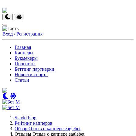
Вход / Регистрация
Главная
Капперы
Букмекеры
Прогнозы
Беттинг партнерки
Новости спорта
Статьи
Stavki.blog
Рейтинг капперов
Обзор Отзыв о каппере eaglebet
Отзывы Отзыв о каппере eaglebet