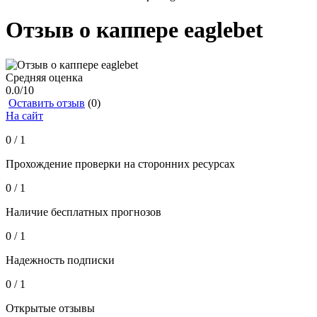
Отзыв о каппере eaglebet
Средняя оценка
0.0
/10
Оставить отзыв
(0)
На сайт
0 / 1
Прохождение проверки на сторонних ресурсах
0 / 1
Наличие бесплатных прогнозов
0 / 1
Надежность подписки
0 / 1
Открытые отзывы