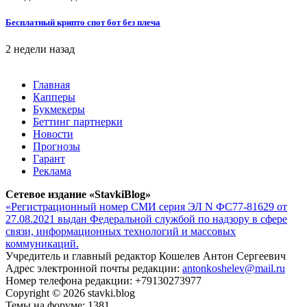
Бесплатный крипто спот бот без плеча
2 недели назад
Главная
Капперы
Букмекеры
Беттинг партнерки
Новости
Прогнозы
Гарант
Реклама
Сетевое издание «StavkiBlog»
«Регистрационный номер СМИ серия ЭЛ N ФС77-81629 от
27.08.2021 выдан Федеральной службой по надзору в сфере
связи, информационных технологий и массовых
коммуникаций.
Учредитель и главный редактор Кошелев Антон Сергеевич
Адрес электронной почты редакции:
antonkoshelev@mail.ru
Номер телефона редакции: +79130273977
Copyright © 2026 stavki.blog
Темы на форуме: 1381