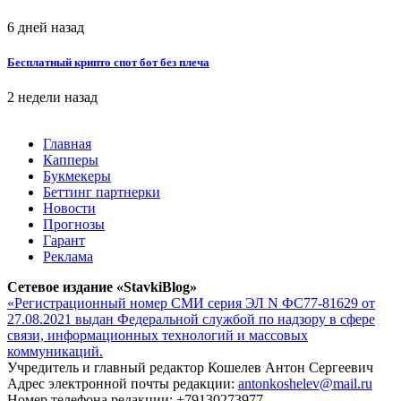
6 дней назад
Бесплатный крипто спот бот без плеча
2 недели назад
Главная
Капперы
Букмекеры
Беттинг партнерки
Новости
Прогнозы
Гарант
Реклама
Сетевое издание «StavkiBlog»
«Регистрационный номер СМИ серия ЭЛ N ФС77-81629 от
27.08.2021 выдан Федеральной службой по надзору в сфере
связи, информационных технологий и массовых
коммуникаций.
Учредитель и главный редактор Кошелев Антон Сергеевич
Адрес электронной почты редакции:
antonkoshelev@mail.ru
Номер телефона редакции: +79130273977